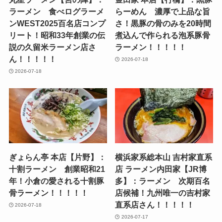
ラーメン 食べログラーメ
らーめん 濃厚で上品な旨
ンWEST2025百名店コンプ
さ！黒豚の骨のみを20時間
リート！昭和33年創業の伝
煮込んで作られる泡系豚骨
説の久留米ラーメン店さ
ラーメン！！！！！
ん！！！！！
2026-07-18
2026-07-18
ぎょらん亭 本店【片野】：
横浜家系総本山 吉村家直系
十割ラーメン 創業昭和21
店 ラーメン内田家【JR博
年！小倉の愛される十割豚
多】：ラーメン 次期百名
骨ラーメン！！！！！
店候補！九州唯一の吉村家
直系店さん！！！！！
2026-07-18
2026-07-17