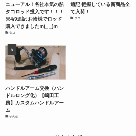
ニューアル！各社本気の船
追記 把握している新商品全
タコロッド投入です！！！
て入荷！
※4/9追記 お陰様でロッド
タコ
購入できましたm(_ _)m
タコ
ハンドルアーム交換（ハン
ドルロング化）【嶋田工
房】カスタムハンドルアー
ム
その他