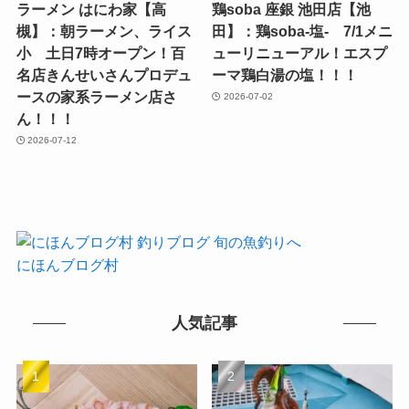
ラーメン はにわ家【高
鶏soba 座銀 池田店【池
槻】：朝ラーメン、ライス
田】：鶏soba-塩- 7/1メニ
小 土日7時オープン！百
ューリニューアル！エスプ
名店きんせいさんプロデュ
ーマ鶏白湯の塩！！！
ースの家系ラーメン店さ
2026-07-02
ん！！！
2026-07-12
にほんブログ村
人気記事