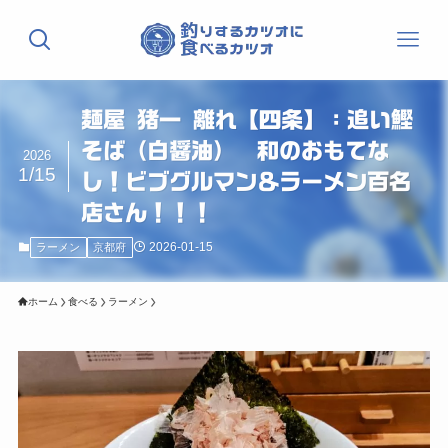
麺屋 猪一 離れ【四条】：追い鰹
そば（白醤油） 和のおもてな
2026
1/15
し！ビブグルマン＆ラーメン百名
店さん！！！
2026-01-15
ラーメン
京都府
ホーム
食べる
ラーメン