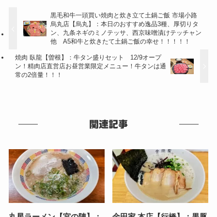
黒毛和牛一頭買い焼肉と炊き立て土鍋ご飯 市場小路
烏丸店【烏丸】：本日のおすすめ逸品3種、厚切りタ
ン、九条ネギのミノテッサ、西京味噌漬けテッチャン
他 A5和牛と炊きたて土鍋ご飯の幸せ！！！！！
焼肉 臥龍【曽根】：牛タン盛りセット 12/9オープ
ン！精肉店直営店お昼営業限定メニュー！牛タンは通
常の2倍量！！！
関連記事
丸星ラーメン【宮の陣】：
金田家 本店【行橋】：黒豚