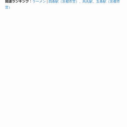
関連ランキング：
ラーメン
|
四条駅（京都市営）
、
烏丸駅
、
五条駅（京都市
営）