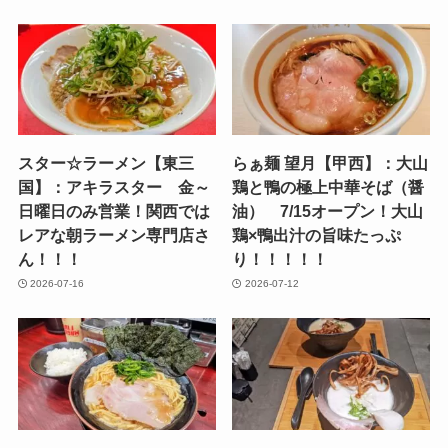
スター☆ラーメン【東三
らぁ麺 望月【甲西】：大山
国】：アキラスター 金～
鶏と鴨の極上中華そば（醤
日曜日のみ営業！関西では
油） 7/15オープン！大山
レアな朝ラーメン専門店さ
鶏×鴨出汁の旨味たっぷ
ん！！！
り！！！！！
2026-07-16
2026-07-12