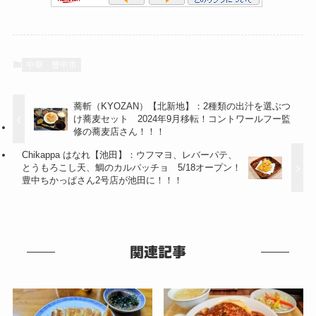
中華
豊中市
蕎斬（KYOZAN）【北新地】：2種類の出汁を選ぶつ
け蕎麦セット 2024年9月移転！コントワールフー監
修の蕎麦店さん！！！
Chikappa はなれ【池田】：ウフマヨ、レバーパテ、
とうもろこし天、鯛のカルパッチョ 5/18オープン！
豊中ちかっぱさん2号店が池田に！！！
関連記事