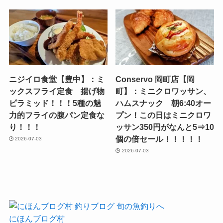
ニジイロ食堂【豊中】：ミ
Conservo 岡町店【岡
ックスフライ定食 揚げ物
町】：ミニクロワッサン、
ピラミッド！！！5種の魅
ハムスナック 朝6:40オー
力的フライの腹パン定食な
プン！この日はミニクロワ
り！！！
ッサン350円がなんと5⇒10
個の倍セール！！！！！
2026-07-03
2026-07-03
にほんブログ村