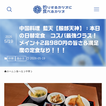
中国料理 藍天【服部天神】：本日
の日替定食 コスパ最強クラス！
2026
5/19
メイン＋2品980円の旨さ＆満足
度の定食なり！！！
2026-05-19
中華
豊中市
ホーム
食べる
中華