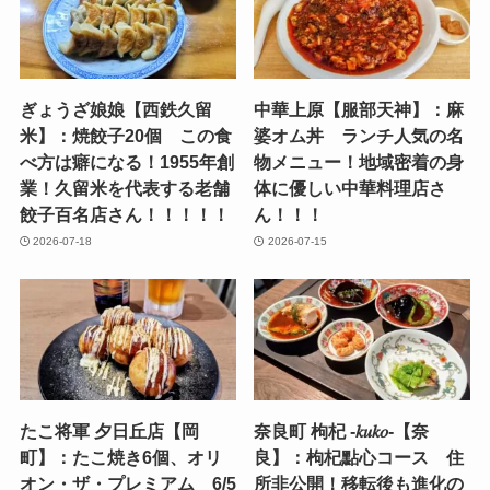
ぎょうざ娘娘【西鉄久留
中華上原【服部天神】：麻
米】：焼餃子20個 この食
婆オム丼 ランチ人気の名
べ方は癖になる！1955年創
物メニュー！地域密着の身
業！久留米を代表する老舗
体に優しい中華料理店さ
餃子百名店さん！！！！！
ん！！！
2026-07-18
2026-07-15
たこ将軍 夕日丘店【岡
奈良町 枸杞 -𝑘𝑢𝑘𝑜-【奈
町】：たこ焼き6個、オリ
良】：枸杞點心コース 住
オン・ザ・プレミアム 6/5
所非公開！移転後も進化の