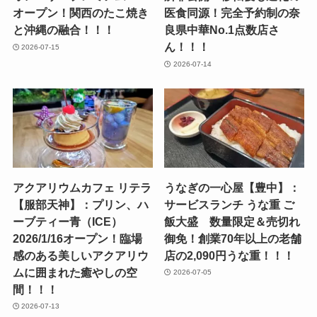
オープン！関西のたこ焼き
医食同源！完全予約制の奈
と沖縄の融合！！！
良県中華No.1点数店さ
ん！！！
2026-07-15
2026-07-14
アクアリウムカフェ リテラ
うなぎの一心屋【豊中】：
【服部天神】：プリン、ハ
サービスランチ うな重 ご
ーブティー青（ICE）
飯大盛 数量限定＆売切れ
2026/1/16オープン！臨場
御免！創業70年以上の老舗
感のある美しいアクアリウ
店の2,090円うな重！！！
ムに囲まれた癒やしの空
2026-07-05
間！！！
2026-07-13