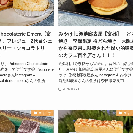
 Chocolaterie Emera【富
みやけ 旧鴻池邸表屋【富雄】：ど
ラ、フレジュ 2代目シェ
焼き、季節限定 桜どら焼き 大阪
スリー・ショコラトリ
から奈良県に移築された歴史的建
！
のカフェ百名店さん！！！
tisserie Chocolaterie
近鉄利用で奈良から富雄に。富雄の百名店
約をして訪問です😃 Patisserie
り、みやけ 旧鴻池邸表屋さんに訪問です😃
 EmeraさんInstagram⇓
やけ 旧鴻池邸表屋さんInstagram⇓ みやけ
ocolaterie Emeraさんの住所...
鴻池邸表屋さんの住所は奈良県奈良市...
2026-03-21
スイーツ
スイ