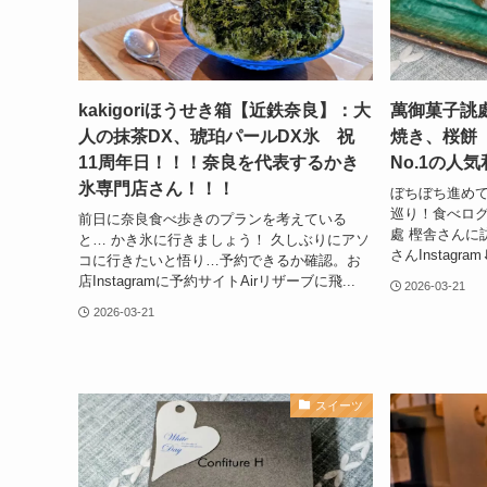
kakigoriほうせき箱【近鉄奈良】：大
萬御菓子誂
人の抹茶DX、琥珀パールDX氷 祝
焼き、桜餅
11周年日！！！奈良を代表するかき
No.1の人
氷専門店さん！！！
ぼちぼち進め
巡り！食べログ
前日に奈良食べ歩きのプランを考えている
處 樫舎さんに
と… かき氷に行きましょう！ 久しぶりにアソ
さんInstagr
コに行きたいと悟り…予約できるか確認。お
店Instagramに予約サイトAirリザーブに飛...
2026-03-21
2026-03-21
スイーツ