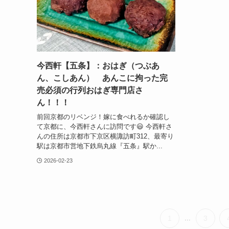
今西軒【五条】：おはぎ（つぶあ
ん、こしあん） あんこに拘った完
売必須の行列おはぎ専門店さ
ん！！！
前回京都のリベンジ！嫁に食べれるか確認し
て京都に、今西軒さんに訪問です😃 今西軒さ
んの住所は京都市下京区横諏訪町312、最寄り
駅は京都市営地下鉄烏丸線『五条』駅か...
2026-02-23
1
...
3