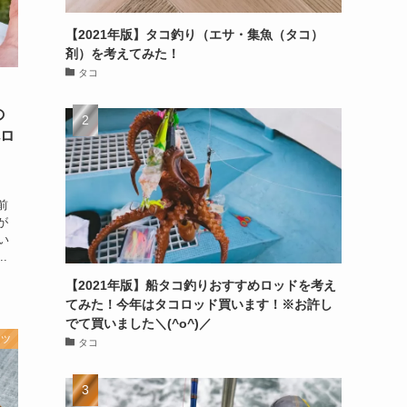
【2021年版】タコ釣り（エサ・集魚（タコ）
剤）を考えてみた！
タコ
の
べロ
前
が
い
.
【2021年版】船タコ釣りおすすめロッドを考え
てみた！今年はタコロッド買います！※お許し
でて買いました＼(^o^)／
ーツ
タコ