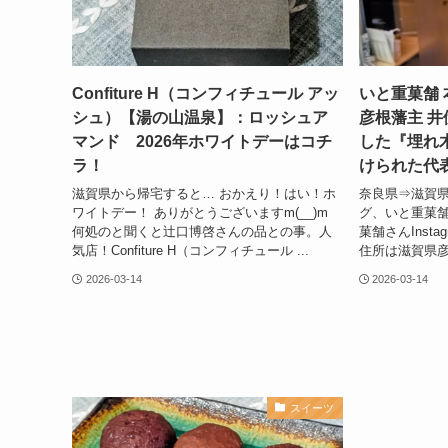
Confiture H（コンフィチュール アッ
いと重菓舗
シュ）【湯の山温泉】：ロッシュア
彦根藩主 
マンド 2026年ホワイトデーはコチ
した『埋れ
ラ！
けられた代
滋賀県から帰宅すると… おかえり！はい！ホ
奈良県⇒滋賀
ワイトデー！ ありがとうございますm(__)m
グ、いと重菓舗
何処のと聞くと辻口博啓さんの品との事。人
菓舗さんInst
気店！Confiture H（コンフィチュール ...
住所は滋賀県彦根
2026-03-14
2026-03-14
スイーツ