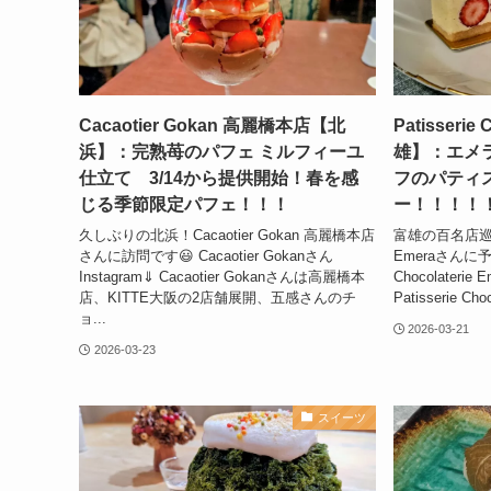
Cacaotier Gokan 高麗橋本店【北
Patisserie
浜】：完熟苺のパフェ ミルフィーユ
雄】：エメ
仕立て 3/14から提供開始！春を感
フのパティ
じる季節限定パフェ！！！
ー！！！！
久しぶりの北浜！Cacaotier Gokan 高麗橋本店
富雄の百名店巡り、Pa
さんに訪問です😃 Cacaotier Gokanさん
Emeraさんに予
Instagram⇓ Cacaotier Gokanさんは高麗橋本
Chocolaterie
店、KITTE大阪の2店舗展開、五感さんのチ
Patisserie Ch
ョ...
2026-03-21
2026-03-23
スイーツ