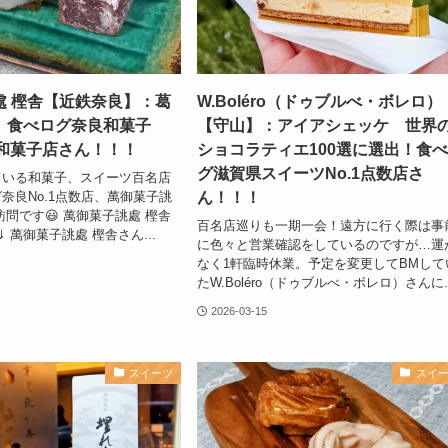
處 樫舎【近鉄奈良】：葛
W.Boléro（ドゥブルべ・ボレロ）
 食べログ奈良和菓子
【守山】：アイアシェッケ 世界
気和菓子店さん！！！
ショコラティエ100選に選出！食
グ滋賀県スイーツNo.1点数店さ
ている和菓子、スイーツ百名店
ん！！！
奈良No.1点数店、萬御菓子誂
訪問です😃 萬御菓子誂處 樫舎
百名店巡りも一期一会！遠方に行く際は事
am⇓ 萬御菓子誂處 樫舎さん...
に色々と営業確認をしているのですが…運
なく1軒臨時休業。予定を変更してBMして
たW.Boléro（ドゥブルべ・ボレロ）さんに..
2026-03-15
スイーツ
スイ