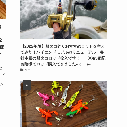
ー）
ー
2
【2022年版】船タコ釣りおすすめロッドを考え
使
てみた！ハイエンドモデルのリニューアル！各
ラ
社本気の船タコロッド投入です！！！※4/9追記
お陰様でロッド購入できましたm(_ _)m
に
タコ
モン
Rさ