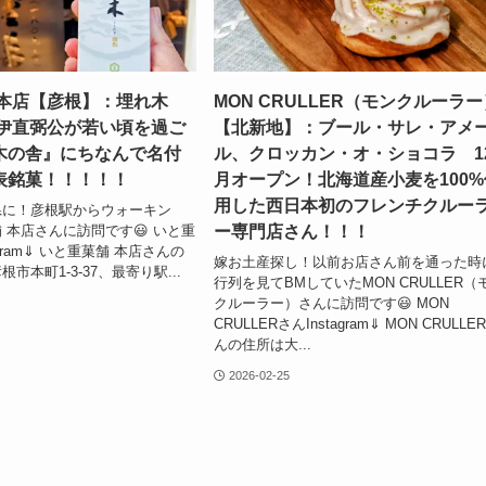
 本店【彦根】：埋れ木
MON CRULLER（モンクルーラ
井伊直弼公が若い頃を過ご
【北新地】：ブール・サレ・アメ
木の舎』にちなんで名付
ル、クロッカン・オ・ショコラ 1
表銘菓！！！！！
月オープン！北海道産小麦を100%
用した西日本初のフレンチクルー
県に！彦根駅からウォーキン
ー専門店さん！！！
 本店さんに訪問です😃 いと重
agram⇓ いと重菓舗 本店さんの
嫁お土産探し！以前お店さん前を通った時
市本町1-3-37、最寄り駅...
行列を見てBMしていたMON CRULLER（
クルーラー）さんに訪問です😃 MON
CRULLERさんInstagram⇓ MON CRULLE
んの住所は大...
2026-02-25