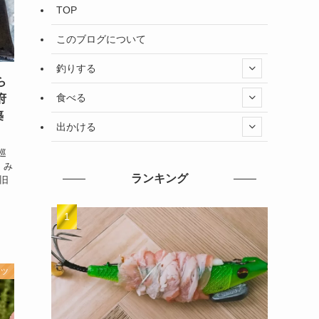
TOP
このブログについて
釣りする
ら
食べる
府
築
出かける
巡
 み
ランキング
 旧
ーツ