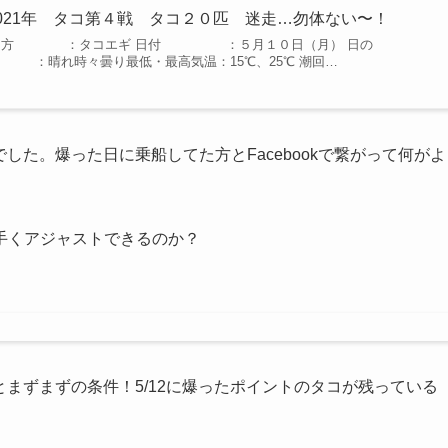
021年 タコ第４戦 タコ２０匹 迷走…勿体ない〜！
り方 ：タコエギ 日付 ：５月１０日（月） 日の
晴れ時々曇り最低・最高気温：15℃、25℃ 潮回…
した。爆った日に乗船してた方とFacebookで繋がって何がよ
手くアジャストできるのか？
とまずまずの条件！5/12に爆ったポイントのタコが残っている