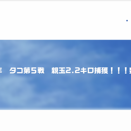
年 タコ第５戦 親玉2.2キロ捕獲！！！