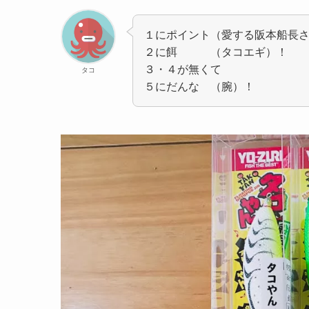
１にポイント（愛する阪本船長
２に餌 （タコエギ）！
３・４が無くて
タコ
５にだんな （腕）！