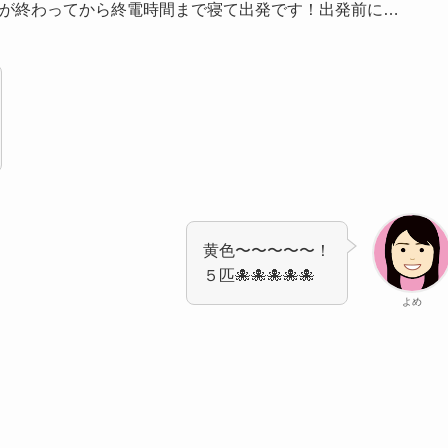
事が終わってから終電時間まで寝て出発です！出発前に…
黄色〜〜〜〜〜！
５匹🐙🐙🐙🐙🐙
よめ