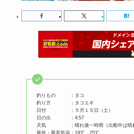
釣りもの ：タコ
釣り方 ：タコエギ
日付 ：５月１５日（土）
日の出 ：4:57
天気 ：晴れ後一時雨（出船中は晴
最低・最高気温：18℃、25℃