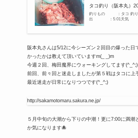
タコ釣り（阪本丸）2
釣りもの ：タコ 釣
出 ：5:01天気 ：
阪本丸さんは5/12に今シーズン２回目の爆った日で
かったかは教えて頂いていますm(_ _)m
今週２回、梅田魔界にウォーキングしてます(^_^;)
前回、前々回と迷走しましたが第５戦はタコに上
最近迷走が日常になりつつです(^_^;)
http://sakamotomaru.sakura.ne.jp/
５月中旬の大潮から下りの中潮！更に7:00に満潮
か気になります🐙