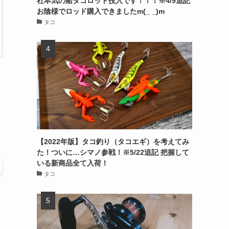
社本気の船タコロッド投入です！！！※4/9追記
お陰様でロッド購入できましたm(_ _)m
タコ
【2022年版】タコ釣り（タコエギ）を考えてみ
た！ついに…シマノ参戦！※5/22追記 把握して
いる新商品全て入荷！
タコ