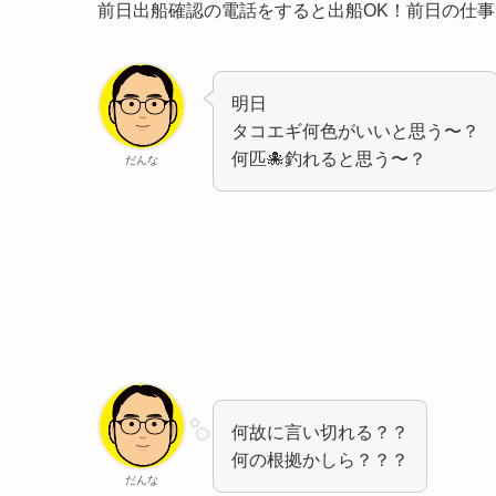
前日出船確認の電話をすると出船OK！前日の仕
明日
タコエギ何色がいいと思う〜？
何匹🐙釣れると思う〜？
だんな
何故に言い切れる？？
何の根拠かしら？？？
だんな