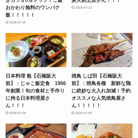
きカツオの2トップ！ご飯
炭火割烹店さん！！！
おかわり無料のワンパク
2026-07-12
飯！！！！！
2026-07-15
日本料理 魁【石橋阪大
焼鳥 しば田【石橋阪大
前】：じゃこ飯定食 1966
前】：焼鳥各種 新鮮な鶏
年創業！旬の食材と手作り
に絶妙な火入れ加減！予約
に拘る日本料理屋さ
オススメな人気焼鳥屋さ
ん！！！
ん！！！！！
2026-07-09
2026-07-05