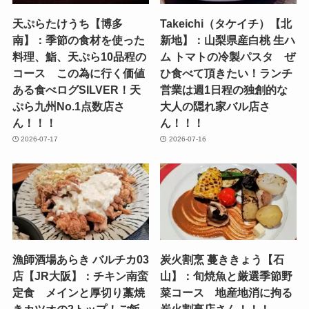
天ぷらたけうち【博多
Takeichi（タケイチ）【北
南】：季節の食材を使った
新地】：山梨県産白桃 生ハ
料理、鮨、天ぷら10品程の
ム トマトの冷製パスタ ぜ
コース この為に行く価値
ひ食べて頂きたい！ランチ
ある食べログSILVER！天
営業は週1日程の独創的な
ぷら九州No.1点数店さ
大人の隠れ家バル店さ
ん！！！
ん！！！
2026-07-17
2026-07-16
漁師酒場あらき バルチカ03
炭火割烹 蔓ききょう【石
店【JR大阪】：チキン南蛮
山】：旬焼魚と厳選季節野
定食 メインと厚切り藁焼
菜コース 地産地消に拘る