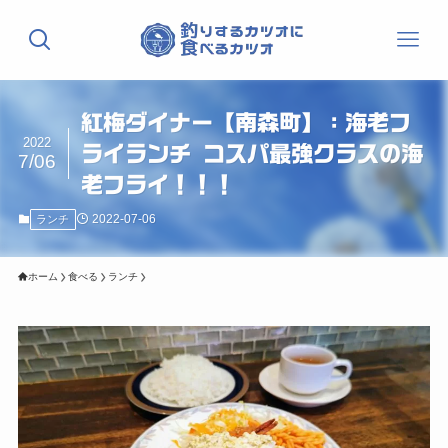
紅梅ダイナー【南森町】：海老フ
2022
ライランチ コスパ最強クラスの海
7/06
老フライ！！！
2022-07-06
ランチ
ホーム
食べる
ランチ