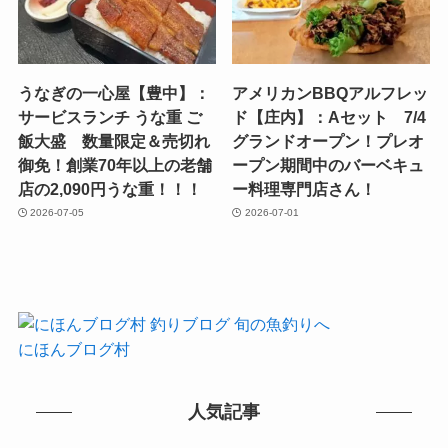
うなぎの一心屋【豊中】：
アメリカンBBQアルフレッ
サービスランチ うな重 ご
ド【庄内】：Aセット 7/4
飯大盛 数量限定＆売切れ
グランドオープン！プレオ
御免！創業70年以上の老舗
ープン期間中のバーベキュ
店の2,090円うな重！！！
ー料理専門店さん！
2026-07-05
2026-07-01
にほんブログ村
人気記事