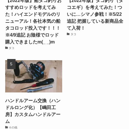
【2022年版】船タコ釣りお
【2022年版】タコ釣り（タ
すすめロッドを考えてみ
コエギ）を考えてみた！つ
た！ハイエンドモデルのリ
いに…シマノ参戦！※5/22
ニューアル！各社本気の船
追記 把握している新商品全
タコロッド投入です！！！
て入荷！
※4/9追記 お陰様でロッド
タコ
購入できましたm(_ _)m
タコ
ハンドルアーム交換（ハン
ドルロング化）【嶋田工
房】カスタムハンドルアー
ム
その他