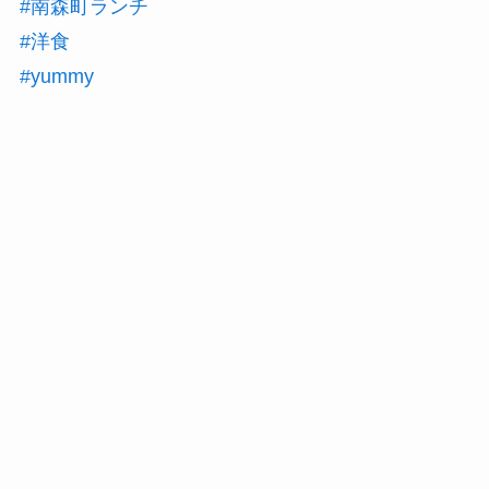
#南森町ランチ
#洋食
#yummy