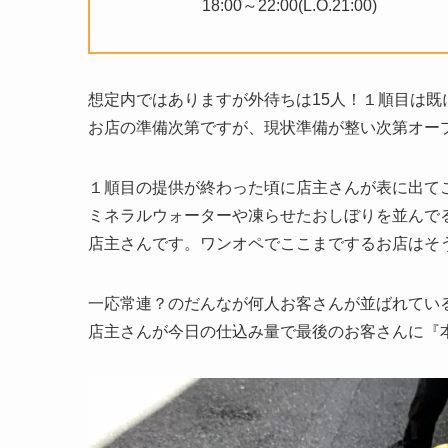
18:00～22:00(L.O.21:00)
想定内ではありますが外待ちは15人！１順目は既
お店の準備次第ですが、現状準備が整い次第オー
１順目の提供が終わった頃に店主さんが表に出て
ミネラルウォーターや凍らせたおしぼりを並んで
店主さんです。ワンオペでここまでするお店はそ
一応常連？のだんなが何人お客さんが並ばれてい
店主さんが今日の仕込み量で最後のお客さんに『