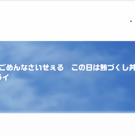
ごめんなさいせぇる この日は鮪づくし丼1
フライ