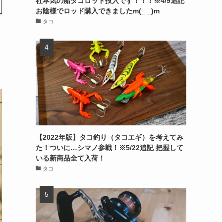
社本気の船タコロッド投入です！！！※4/9追記
お陰様でロッド購入できましたm(_ _)m
タコ
【2022年版】タコ釣り（タコエギ）を考えてみ
た！ついに…シマノ参戦！※5/22追記 把握して
いる新商品全て入荷！
タコ