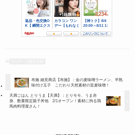
ランチ
大阪市北区
布施 細見商店【布施】：金の麦味噌ラーメン、半熟
味付け玉子 こだわり天然素材の旨麦味噌！
天満ごはん とりうま【天満】：とりモモ、うま赤
身、数量限定親子丼他 2/1オープン！素材に拘る鶏
馬肉料理屋さん！