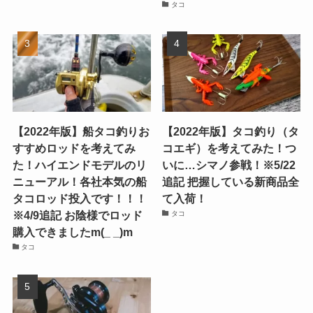
タコ
【2022年版】船タコ釣りお
【2022年版】タコ釣り（タ
すすめロッドを考えてみ
コエギ）を考えてみた！つ
た！ハイエンドモデルのリ
いに…シマノ参戦！※5/22
ニューアル！各社本気の船
追記 把握している新商品全
タコロッド投入です！！！
て入荷！
※4/9追記 お陰様でロッド
タコ
購入できましたm(_ _)m
タコ