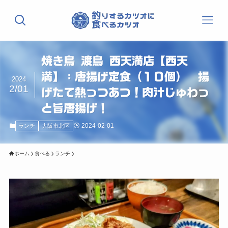
焼き鳥 渡鳥 西天満店【西天
満】：唐揚げ定食（１０個） 揚
2024
2/01
げたて熱っつあつ！肉汁じゅわっ
と旨唐揚げ！
2024-02-01
ランチ
大阪市北区
ホーム
食べる
ランチ