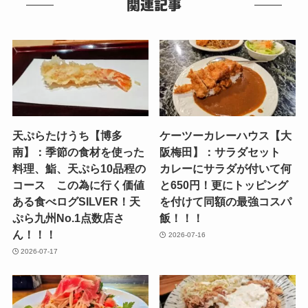
関連記事
天ぷらたけうち【博多
ケーツーカレーハウス【大
南】：季節の食材を使った
阪梅田】：サラダセット
料理、鮨、天ぷら10品程の
カレーにサラダが付いて何
コース この為に行く価値
と650円！更にトッピング
ある食べログSILVER！天
を付けて同額の最強コスパ
ぷら九州No.1点数店さ
飯！！！
ん！！！
2026-07-16
2026-07-17