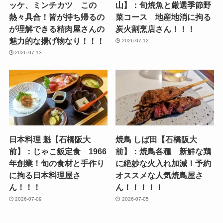
ッケ、ミンチカツ この
山】：旬焼魚と厳選季節野
熱々具合！皆が持ち帰るの
菜コース 地産地消に拘る
が理解できる精肉屋さんの
炭火割烹店さん！！！
魅力的な揚げ物なり！！！
2026-07-12
2026-07-13
日本料理 魁【石橋阪大
焼鳥 しば田【石橋阪大
前】：じゃこ飯定食 1966
前】：焼鳥各種 新鮮な鶏
年創業！旬の食材と手作り
に絶妙な火入れ加減！予約
に拘る日本料理屋さ
オススメな人気焼鳥屋さ
ん！！！
ん！！！！！
2026-07-09
2026-07-05