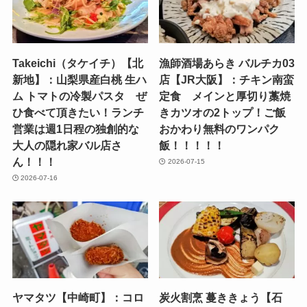
Takeichi（タケイチ）【北
漁師酒場あらき バルチカ03
新地】：山梨県産白桃 生ハ
店【JR大阪】：チキン南蛮
ム トマトの冷製パスタ ぜ
定食 メインと厚切り藁焼
ひ食べて頂きたい！ランチ
きカツオの2トップ！ご飯
営業は週1日程の独創的な
おかわり無料のワンパク
大人の隠れ家バル店さ
飯！！！！！
ん！！！
2026-07-15
2026-07-16
ヤマタツ【中崎町】：コロ
炭火割烹 蔓ききょう【石