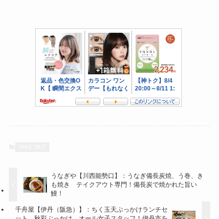
TAKE OUT
うなぎや【川西能勢口】：うなぎ備長炭焼、う巻、き
も焼き テイクアウト専門！備長炭で焼かれた旨い
鰻！
千舟屋【伊丹（阪急）】：ちく玉天ぶっかけランチセ
ット、秋彩ぶっかけ オール女子スタッフ！伊丹市を