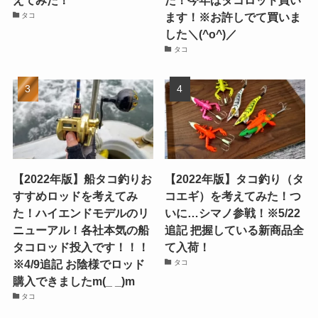
えてみた！
た！今年はタコロッド買い
ます！※お許しでて買いま
タコ
した＼(^o^)／
タコ
【2022年版】船タコ釣りお
【2022年版】タコ釣り（タ
すすめロッドを考えてみ
コエギ）を考えてみた！つ
た！ハイエンドモデルのリ
いに…シマノ参戦！※5/22
ニューアル！各社本気の船
追記 把握している新商品全
タコロッド投入です！！！
て入荷！
※4/9追記 お陰様でロッド
タコ
購入できましたm(_ _)m
タコ