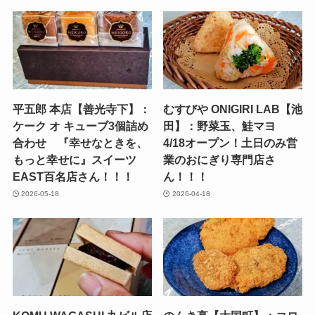
平五郎 本店【善光寺下】：
むすびや ONIGIRI LAB【池
ケーク オ キューブ3個詰め
田】：野菜玉、鮭マヨ
合わせ 『幸せなときを、
4/18オープン！土日のみ営
もっと幸せに』スイーツ
業のおにぎり専門店さ
EAST百名店さん！！！
ん！！！
2026-05-18
2026-04-18