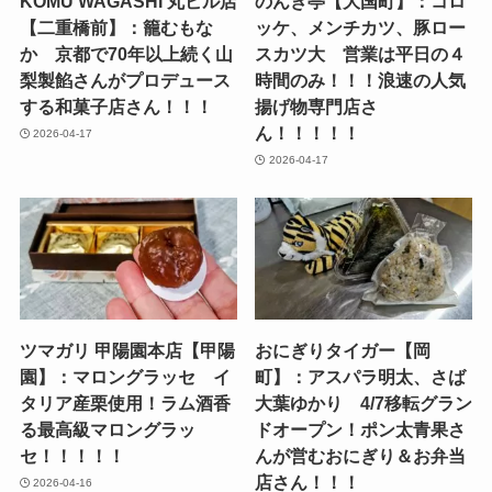
KOMU WAGASHI 丸ビル店
のんき亭【大国町】：コロ
【二重橋前】：籠むもな
ッケ、メンチカツ、豚ロー
か 京都で70年以上続く山
スカツ大 営業は平日の４
梨製餡さんがプロデュース
時間のみ！！！浪速の人気
する和菓子店さん！！！
揚げ物専門店さ
ん！！！！！
2026-04-17
2026-04-17
ツマガリ 甲陽園本店【甲陽
おにぎりタイガー【岡
園】：マロングラッセ イ
町】：アスパラ明太、さば
タリア産栗使用！ラム酒香
大葉ゆかり 4/7移転グラン
る最高級マロングラッ
ドオープン！ポン太青果さ
セ！！！！！
んが営むおにぎり＆お弁当
店さん！！！
2026-04-16