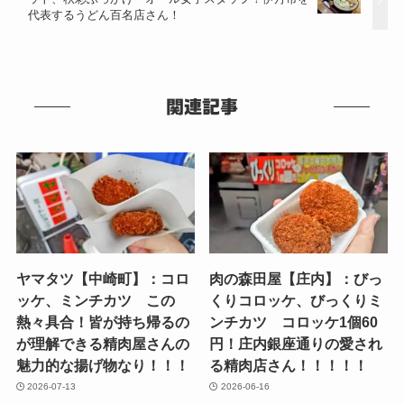
代表するうどん百名店さん！
関連記事
ヤマタツ【中崎町】：コロ
肉の森田屋【庄内】：びっ
ッケ、ミンチカツ この
くりコロッケ、びっくりミ
熱々具合！皆が持ち帰るの
ンチカツ コロッケ1個60
が理解できる精肉屋さんの
円！庄内銀座通りの愛され
魅力的な揚げ物なり！！！
る精肉店さん！！！！！
2026-07-13
2026-06-16