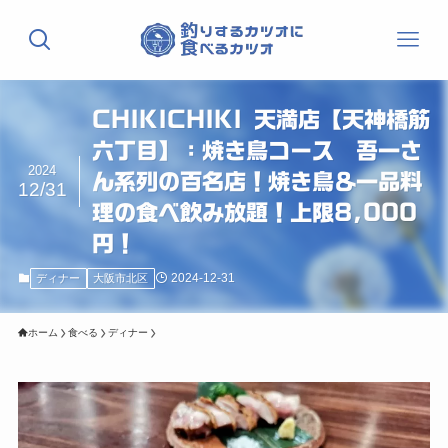
CHIKICHIKI 天満店【天神橋筋
六丁目】：焼き鳥コース 吾一さ
2024
ん系列の百名店！焼き鳥＆一品料
12/31
理の食べ飲み放題！上限8,000
円！
2024-12-31
ディナー
大阪市北区
ホーム
食べる
ディナー