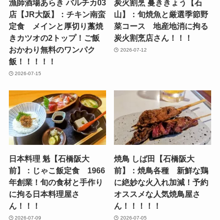
漁師酒場あらき バルチカ03
炭火割烹 蔓ききょう【石
店【JR大阪】：チキン南蛮
山】：旬焼魚と厳選季節野
定食 メインと厚切り藁焼
菜コース 地産地消に拘る
きカツオの2トップ！ご飯
炭火割烹店さん！！！
おかわり無料のワンパク
2026-07-12
飯！！！！！
2026-07-15
日本料理 魁【石橋阪大
焼鳥 しば田【石橋阪大
前】：じゃこ飯定食 1966
前】：焼鳥各種 新鮮な鶏
年創業！旬の食材と手作り
に絶妙な火入れ加減！予約
に拘る日本料理屋さ
オススメな人気焼鳥屋さ
ん！！！
ん！！！！！
2026-07-09
2026-07-05