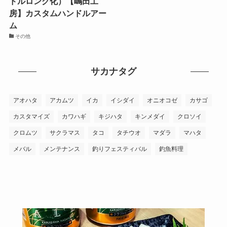
ドルロング化）【嶋田工
房】カスタムハンドルアー
ム
その他
サカナタグ
アオハタ
アカムツ
イカ
イシダイ
オニオコゼ
カサゴ
カスタマイズ
カワハギ
キジハタ
キンメダイ
クロソイ
クロムツ
サクラマス
タコ
タチウオ
マダラ
マハタ
メバル
メンテナンス
釣りフェスティバル
釣魚料理