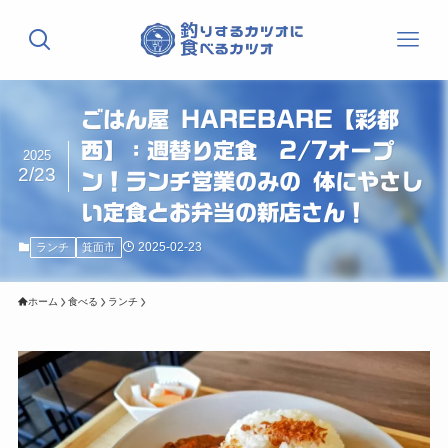
ごはん屋 HAREBARE【彩都
西】：週替り定食 2/7オープ
2025
2/23
ン！ランチ営業のみの 体にやさし
い定食とお弁当の新店さん！
2025-02-23
ランチ
箕面市
ホーム
食べる
ランチ