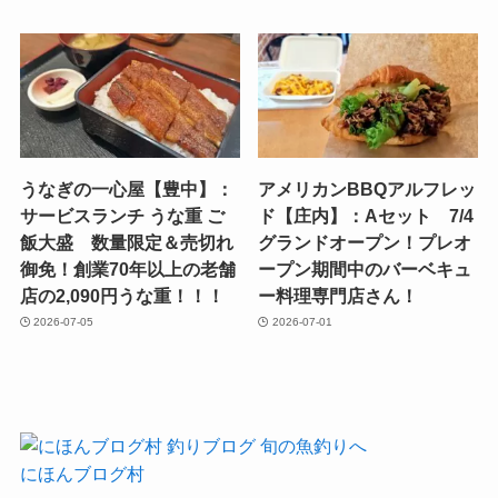
うなぎの一心屋【豊中】：
アメリカンBBQアルフレッ
サービスランチ うな重 ご
ド【庄内】：Aセット 7/4
飯大盛 数量限定＆売切れ
グランドオープン！プレオ
御免！創業70年以上の老舗
ープン期間中のバーベキュ
店の2,090円うな重！！！
ー料理専門店さん！
2026-07-05
2026-07-01
にほんブログ村