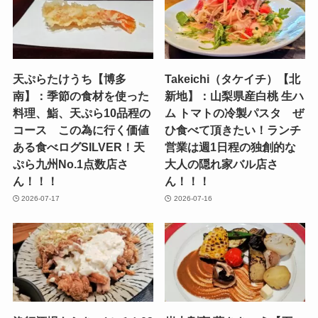
天ぷらたけうち【博多
Takeichi（タケイチ）【北
南】：季節の食材を使った
新地】：山梨県産白桃 生ハ
料理、鮨、天ぷら10品程の
ム トマトの冷製パスタ ぜ
コース この為に行く価値
ひ食べて頂きたい！ランチ
ある食べログSILVER！天
営業は週1日程の独創的な
ぷら九州No.1点数店さ
大人の隠れ家バル店さ
ん！！！
ん！！！
2026-07-17
2026-07-16