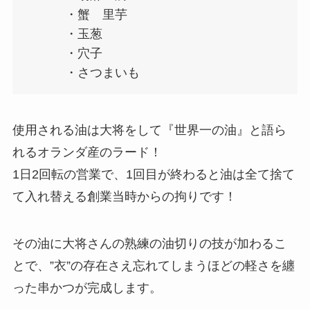
・蟹 里芋
・玉葱
・穴子
・さつまいも
使用される油は大将をして『世界一の油』と語ら
れるオランダ産のラード！
1日2回転の営業で、1回目が終わると油は全て捨て
て入れ替える創業当時からの拘りです！
その油に大将さんの熟練の油切りの技が加わるこ
とで、”衣”の存在さえ忘れてしまうほどの軽さを纏
った串かつが完成します。