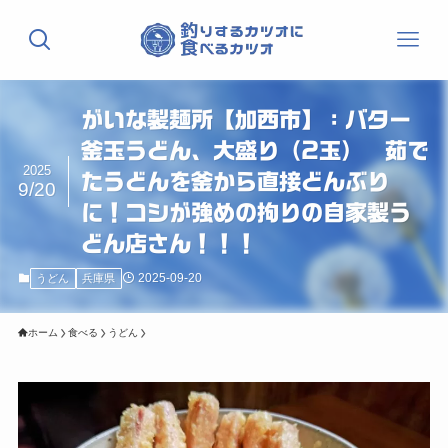
がいな製麺所【加西市】：バター
釜玉うどん、大盛り（2玉） 茹で
2025
たうどんを釜から直接どんぶり
9/20
に！コシが強めの拘りの自家製う
どん店さん！！！
2025-09-20
うどん
兵庫県
ホーム
食べる
うどん