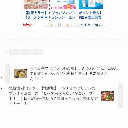
ランチ
大阪市北区
うさみ亭マツバヤ【心斎橋】：きつねうどん 1893
年創業！きつねうどん発祥と言われる老舗店さ
ん！！！
北新地 椋（ムク）【北新地】：ダチョウブリアンの
プレミアムコース “食べても太らない”がコンセプ
ト！！！日々頑張っているご自身へちょっと贅沢なデ
ィナー！！！