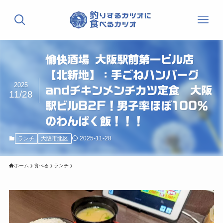
愉快酒場 大阪駅前第一ビル店
【北新地】：手ごねハンバーグ
2025
andチキンメンチカツ定食 大阪
11/28
駅ビルB2F！男子率ほぼ100％
のわんぱく飯！！！
2025-11-28
ランチ
大阪市北区
ホーム
食べる
ランチ