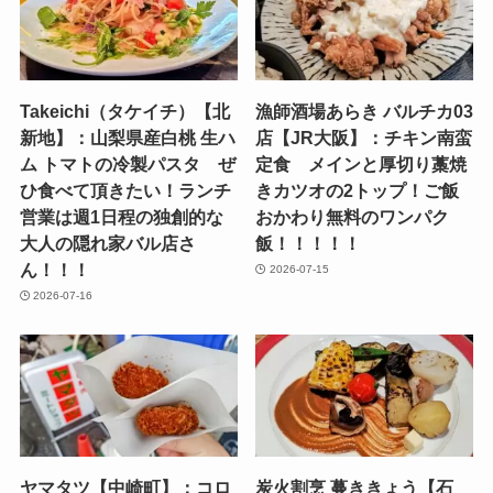
Takeichi（タケイチ）【北
漁師酒場あらき バルチカ03
新地】：山梨県産白桃 生ハ
店【JR大阪】：チキン南蛮
ム トマトの冷製パスタ ぜ
定食 メインと厚切り藁焼
ひ食べて頂きたい！ランチ
きカツオの2トップ！ご飯
営業は週1日程の独創的な
おかわり無料のワンパク
大人の隠れ家バル店さ
飯！！！！！
ん！！！
2026-07-15
2026-07-16
ヤマタツ【中崎町】：コロ
炭火割烹 蔓ききょう【石