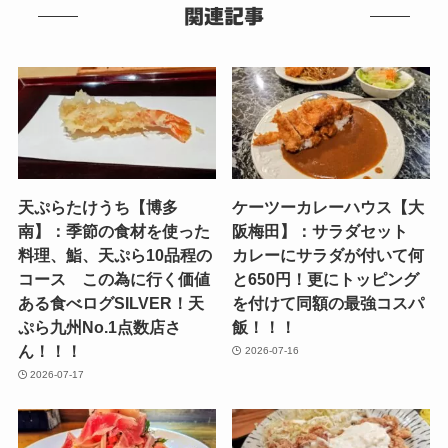
関連記事
天ぷらたけうち【博多
ケーツーカレーハウス【大
南】：季節の食材を使った
阪梅田】：サラダセット
料理、鮨、天ぷら10品程の
カレーにサラダが付いて何
コース この為に行く価値
と650円！更にトッピング
ある食べログSILVER！天
を付けて同額の最強コスパ
ぷら九州No.1点数店さ
飯！！！
ん！！！
2026-07-16
2026-07-17