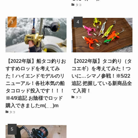
タコ
【2022年版】船タコ釣りお
【2022年版】タコ釣り（タ
すすめロッドを考えてみ
コエギ）を考えてみた！つ
た！ハイエンドモデルのリ
いに…シマノ参戦！※5/22
ニューアル！各社本気の船
追記 把握している新商品全
タコロッド投入です！！！
て入荷！
※4/9追記 お陰様でロッド
タコ
購入できましたm(_ _)m
タコ