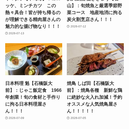
ッケ、ミンチカツ この
山】：旬焼魚と厳選季節野
熱々具合！皆が持ち帰るの
菜コース 地産地消に拘る
が理解できる精肉屋さんの
炭火割烹店さん！！！
魅力的な揚げ物なり！！！
2026-07-12
2026-07-13
日本料理 魁【石橋阪大
焼鳥 しば田【石橋阪大
前】：じゃこ飯定食 1966
前】：焼鳥各種 新鮮な鶏
年創業！旬の食材と手作り
に絶妙な火入れ加減！予約
に拘る日本料理屋さ
オススメな人気焼鳥屋さ
ん！！！
ん！！！！！
2026-07-09
2026-07-05