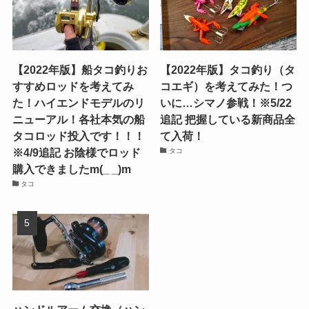
【2022年版】船タコ釣りお
【2022年版】タコ釣り（タ
すすめロッドを考えてみ
コエギ）を考えてみた！つ
た！ハイエンドモデルのリ
いに…シマノ参戦！※5/22
ニューアル！各社本気の船
追記 把握している新商品全
タコロッド投入です！！！
て入荷！
※4/9追記 お陰様でロッド
タコ
購入できましたm(_ _)m
タコ