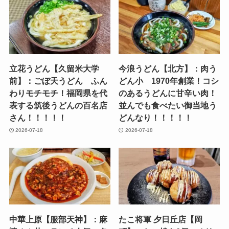
立花うどん【久留米大学
今浪うどん【北方】：肉う
前】：ごぼ天うどん ふん
どん小 1970年創業！コシ
わりモチモチ！福岡県を代
のあるうどんに甘辛い肉！
表する筑後うどんの百名店
並んでも食べたい御当地う
さん！！！！！
どんなり！！！！！
2026-07-18
2026-07-18
中華上原【服部天神】：麻
たこ将軍 夕日丘店【岡