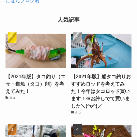
にほんブログ村
人気記事
【2021年版】タコ釣り（エ
【2021年版】船タコ釣りお
サ・集魚（タコ）剤）を考
すすめロッドを考えてみ
えてみた！
た！今年はタコロッド買い
ます！※お許しでて買いま
タコ
した＼(^o^)／
タコ