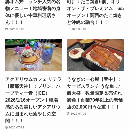
婆オム丼 ランチ人気の名
町】：たこ焼き6個、オリ
物メニュー！地域密着の身
オン・ザ・プレミアム 6/5
体に優しい中華料理店さ
オープン！関西のたこ焼き
ん！！！
と沖縄の融合！！！
2026-07-15
2026-07-15
アクアリウムカフェ リテラ
うなぎの一心屋【豊中】：
【服部天神】：プリン、ハ
サービスランチ うな重 ご
ーブティー青（ICE）
飯大盛 数量限定＆売切れ
2026/1/16オープン！臨場
御免！創業70年以上の老舗
感のある美しいアクアリウ
店の2,090円うな重！！！
ムに囲まれた癒やしの空
2026-07-05
間！！！
2026-07-13