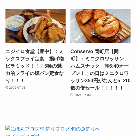
ニジイロ食堂【豊中】：ミ
Conservo 岡町店【岡
ックスフライ定食 揚げ物
町】：ミニクロワッサン、
ピラミッド！！！5種の魅
ハムスナック 朝6:40オー
力的フライの腹パン定食な
プン！この日はミニクロワ
り！！！
ッサン350円がなんと5⇒10
個の倍セール！！！！！
2026-07-03
2026-07-03