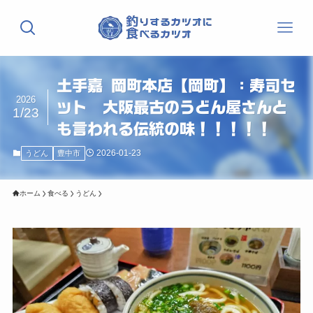
土手嘉 岡町本店【岡町】：寿司セ
2026
ット 大阪最古のうどん屋さんと
1/23
も言われる伝統の味！！！！！
2026-01-23
うどん
豊中市
ホーム
食べる
うどん