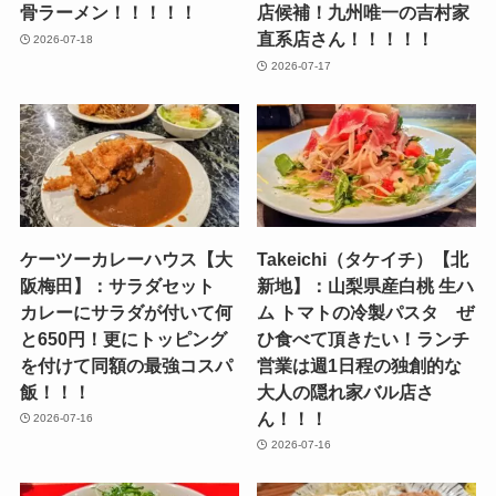
骨ラーメン！！！！！
店候補！九州唯一の吉村家
直系店さん！！！！！
2026-07-18
2026-07-17
ケーツーカレーハウス【大
Takeichi（タケイチ）【北
阪梅田】：サラダセット
新地】：山梨県産白桃 生ハ
カレーにサラダが付いて何
ム トマトの冷製パスタ ぜ
と650円！更にトッピング
ひ食べて頂きたい！ランチ
を付けて同額の最強コスパ
営業は週1日程の独創的な
飯！！！
大人の隠れ家バル店さ
ん！！！
2026-07-16
2026-07-16