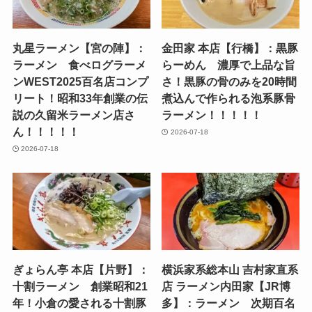
丸星ラーメン【宮の陣】：
金田家 本店【行橋】：黒豚
ラーメン 食べログラーメ
らーめん 濃厚で上品な旨
ンWEST2025百名店コンプ
さ！黒豚の骨のみを20時間
リート！昭和33年創業の伝
煮込んで作られる泡系豚骨
説の久留米ラーメン店さ
ラーメン！！！！！
ん！！！！！
2026-07-18
2026-07-18
ぎょらん亭 本店【片野】：
横浜家系総本山 吉村家直系
十割ラーメン 創業昭和21
店 ラーメン内田家【JR博
年！小倉の愛される十割豚
多】：ラーメン 次期百名