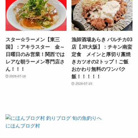
スター☆ラーメン【東三
漁師酒場あらき バルチカ03
国】：アキラスター 金～
店【JR大阪】：チキン南蛮
日曜日のみ営業！関西では
定食 メインと厚切り藁焼
レアな朝ラーメン専門店さ
きカツオの2トップ！ご飯
ん！！！
おかわり無料のワンパク
飯！！！！！
2026-07-16
2026-07-15
にほんブログ村