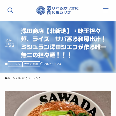
澤田商店【北新地】：味玉担々
麺、ライス サバ香る和風出汁！
2026
1/23
ミシュラン澤田シェフが作る唯一
無二の担々麺！！！
2026-01-23
ラーメン
大阪市北区
ホーム
食べる
ラーメン