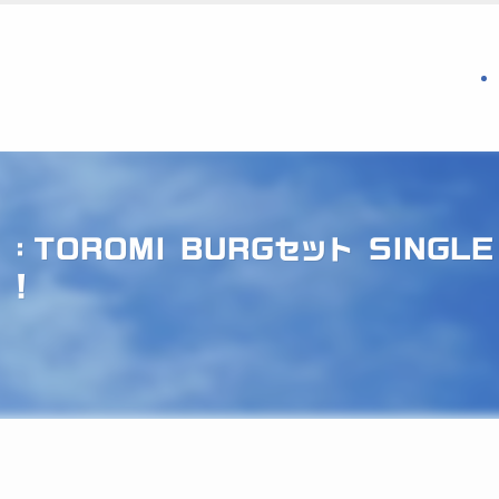
：TOROMI BURGセット SING
！！