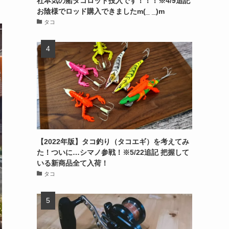
社本気の船タコロッド投入です！！！※4/9追記
お陰様でロッド購入できましたm(_ _)m
タコ
【2022年版】タコ釣り（タコエギ）を考えてみ
た！ついに…シマノ参戦！※5/22追記 把握して
いる新商品全て入荷！
タコ