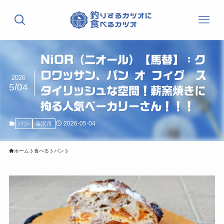
NiOR（ニオール）【馬替】：ク
ロワッサン、パン オ フィグ ス
2026
5/04
タイリッシュな空間！薪窯焼きに
拘る人気ベーカリーさん！！！
2026-05-04
パン
金沢市
ホーム
食べる
パン