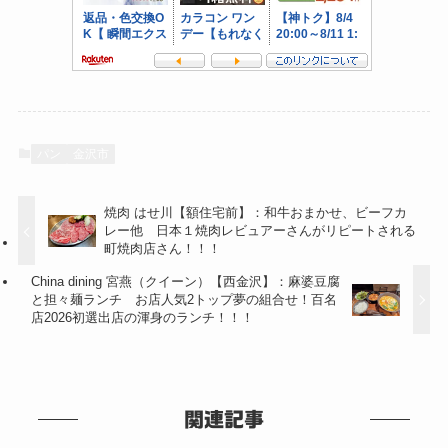
パン
金沢市
焼肉 はせ川【額住宅前】：和牛おまかせ、ビーフカ
レー他 日本１焼肉レビュアーさんがリピートされる
町焼肉店さん！！！
China dining 宮燕（クイーン）【西金沢】：麻婆豆腐
と担々麺ランチ お店人気2トップ夢の組合せ！百名
店2026初選出店の渾身のランチ！！！
関連記事