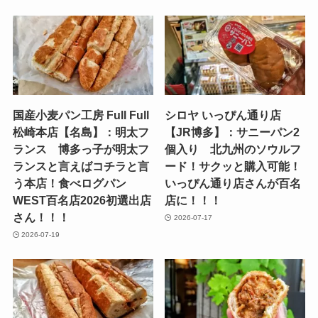
国産小麦パン工房 Full Full
シロヤ いっぴん通り店
松崎本店【名島】：明太フ
【JR博多】：サニーパン2
ランス 博多っ子が明太フ
個入り 北九州のソウルフ
ランスと言えばコチラと言
ード！サクッと購入可能！
う本店！食べログパン
いっぴん通り店さんが百名
WEST百名店2026初選出店
店に！！！
さん！！！
2026-07-17
2026-07-19