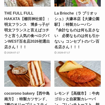
THE FULL FULL
La Brioche（ラ ブリオッ
HAKATA【櫛田神社前】：
シュ）大壕本店【大濠公園
明太フランス 博多っ子が
駅】：特製カレーパン
明太フランスと言えばコチ
『余計なものは何も足さな
ラと言う人気の食べログパ
い 必要なものは何も引か
ンWEST百名店2026初選出
ない』コンセプトのパン百
店さん！！！
名店さん！！！
2026-07-17
2026-07-17
cocorono bakery【西中島
レモンド【高槻市】：牛肉
南方】：特製カツサンド、
ゴロッと自家製カレーパ
2種のオリーブリュスティ
ン、フレンチトースト 朝