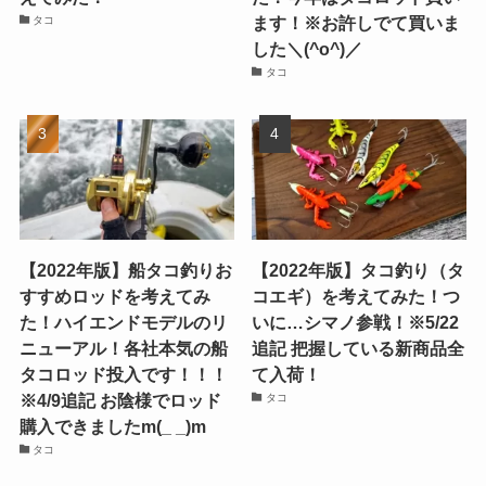
ます！※お許しでて買いま
タコ
した＼(^o^)／
タコ
【2022年版】船タコ釣りお
【2022年版】タコ釣り（タ
すすめロッドを考えてみ
コエギ）を考えてみた！つ
た！ハイエンドモデルのリ
いに…シマノ参戦！※5/22
ニューアル！各社本気の船
追記 把握している新商品全
タコロッド投入です！！！
て入荷！
※4/9追記 お陰様でロッド
タコ
購入できましたm(_ _)m
タコ