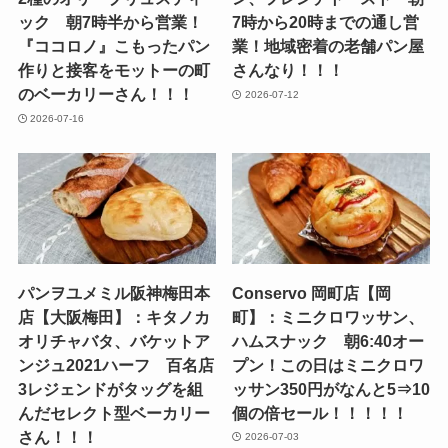
ック 朝7時半から営業！
7時から20時までの通し営
『ココロノ』こもったパン
業！地域密着の老舗パン屋
作りと接客をモットーの町
さんなり！！！
のベーカリーさん！！！
2026-07-12
2026-07-16
パンヲユメミル阪神梅田本
Conservo 岡町店【岡
店【大阪梅田】：キタノカ
町】：ミニクロワッサン、
オリチャバタ、バケットア
ハムスナック 朝6:40オー
ンジュ2021ハーフ 百名店
プン！この日はミニクロワ
3レジェンドがタッグを組
ッサン350円がなんと5⇒10
んだセレクト型ベーカリー
個の倍セール！！！！！
さん！！！
2026-07-03