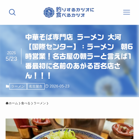
中華そば専門店 ラーメン 大河
【国際センター】：ラーメン 朝6
2026
時営業！名古屋の朝ラーと言えば1
5/23
番最初に名前のあがる百名店さ
ん！！！
2026-05-23
ラーメン
名古屋市
ホーム
食べる
ラーメン