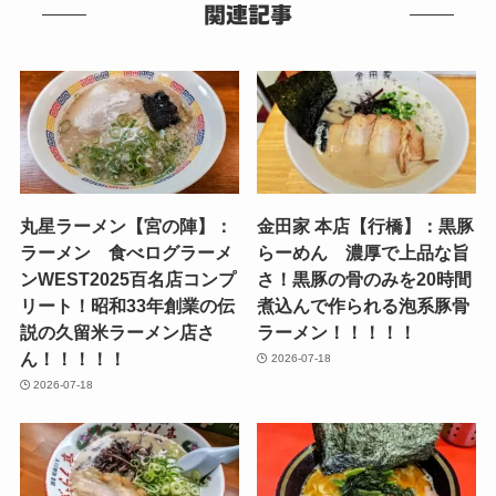
関連記事
丸星ラーメン【宮の陣】：
金田家 本店【行橋】：黒豚
ラーメン 食べログラーメ
らーめん 濃厚で上品な旨
ンWEST2025百名店コンプ
さ！黒豚の骨のみを20時間
リート！昭和33年創業の伝
煮込んで作られる泡系豚骨
説の久留米ラーメン店さ
ラーメン！！！！！
ん！！！！！
2026-07-18
2026-07-18