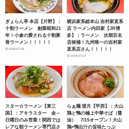
ぎょらん亭 本店【片野】：
横浜家系総本山 吉村家直系
十割ラーメン 創業昭和21
店 ラーメン内田家【JR博
年！小倉の愛される十割豚
多】：ラーメン 次期百名
骨ラーメン！！！！！
店候補！九州唯一の吉村家
直系店さん！！！！！
2026-07-18
2026-07-17
スター☆ラーメン【東三
らぁ麺 望月【甲西】：大山
国】：アキラスター 金～
鶏と鴨の極上中華そば（醤
日曜日のみ営業！関西では
油） 7/15オープン！大山
レアな朝ラーメン専門店さ
鶏×鴨出汁の旨味たっぷ