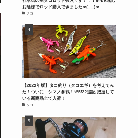
社本気の船タコロッド投入です！！！※4/9追記
お陰様でロッド購入できましたm(_ _)m
タコ
【2022年版】タコ釣り（タコエギ）を考えてみ
た！ついに…シマノ参戦！※5/22追記 把握して
いる新商品全て入荷！
タコ