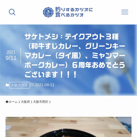
サケトメシ：テイクアウト３種
（和牛すじカレー、グリーンキー
2021
マカレー（タイ風）、ミャンマー
9/11
ポークカレー）６周年おめでとう
ございます！！！
2021-09-11
大阪市西区
ホーム
大阪府
大阪市西区