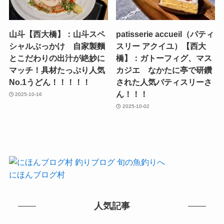
山斗【西大橋】：山斗スペ
patisserie accueil（パティ
シャルぶっかけ 自家製麵
スリー アクイユ）【西大
とこだわりの出汁が絶妙に
橋】：ガトーフィグ、マス
マッチ！具材たっぷり人気
カジエ なかたに亭で研鑽
No.1うどん！！！！！
された人気パティスリーさ
ん！！！
2025-10-16
2025-10-02
にほんブログ村
人気記事