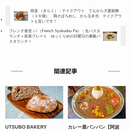
煌楽 （きらく）：テイクアウト てんから大盤振舞
（３６個）、鶏そぼろめし、から玉弁当 テイクアウ
トも旨いです！
フレンチ食堂 パ （French Syokudou Pa）：生パスタ
ランチ＋前菜プレート ゆっくりめの日曜日の素敵パ
スタランチ！
関連記事
UTSUBO BAKERY
カレー屋バンバン【阿波