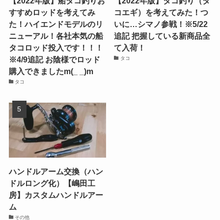
【2022年版】船タコ釣りお
【2022年版】タコ釣り（タ
すすめロッドを考えてみ
コエギ）を考えてみた！つ
た！ハイエンドモデルのリ
いに…シマノ参戦！※5/22
ニューアル！各社本気の船
追記 把握している新商品全
タコロッド投入です！！！
て入荷！
※4/9追記 お陰様でロッド
タコ
購入できましたm(_ _)m
タコ
ハンドルアーム交換（ハン
ドルロング化）【嶋田工
房】カスタムハンドルアー
ム
その他