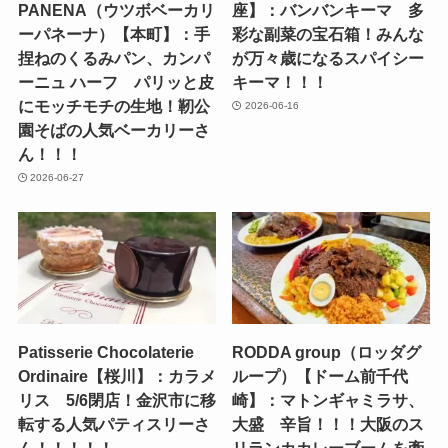
PANENA（ウツボベーカリ
座】：バンバンキーマ 多
ーパネーナ）【本町】：手
彩な副菜の宝石箱！みんな
捏ねのくるみパン、カンパ
が万々歳になるスパイシー
ーニュ ハーフ パリッと皮
キーマ！！！
にモッチモチの生地！靭公
2026-06-16
園そばの人気ベーカリーさ
ん！！！
2026-06-27
Patisserie Chocolaterie
RODDA group（ロッダグ
Ordinaire【桜川】：カラメ
ループ）【ドーム前千代
リス 5/6閉店！金沢市に移
崎】：マトンギャミラサ、
転する人気パティスリーさ
大盛 辛旨！！！大阪のス
ん！！！！！
リランカカレーブームを牽