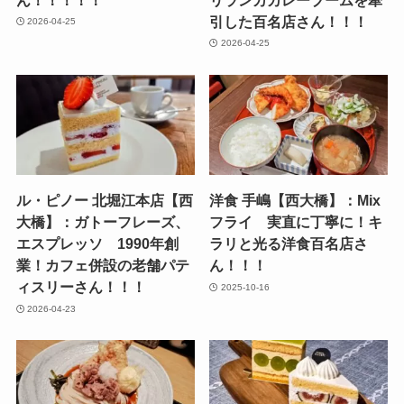
引した百名店さん！！！
2026-04-25
2026-04-25
ル・ピノー 北堀江本店【西
洋食 手嶋【西大橋】：Mix
大橋】：ガトーフレーズ、
フライ 実直に丁寧に！キ
エスプレッソ 1990年創
ラリと光る洋食百名店さ
業！カフェ併設の老舗パテ
ん！！！
ィスリーさん！！！
2025-10-16
2026-04-23