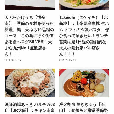
天ぷらたけうち【博多
Takeichi（タケイチ）【北
南】：季節の食材を使った
新地】：山梨県産白桃 生ハ
料理、鮨、天ぷら10品程の
ム トマトの冷製パスタ ぜ
コース この為に行く価値
ひ食べて頂きたい！ランチ
ある食べログSILVER！天
営業は週1日程の独創的な
ぷら九州No.1点数店さ
大人の隠れ家バル店さ
ん！！！
ん！！！
2026-07-17
2026-07-16
漁師酒場あらき バルチカ03
炭火割烹 蔓ききょう【石
店【JR大阪】：チキン南蛮
山】：旬焼魚と厳選季節野