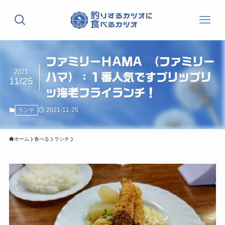
ファミリーＨAＭA （ファミリー
2021
ハマ）：１番人気ですプリップリ
11/25
ッ海老フライランチ！
2021-11-25
ランチ
ホーム
食べる
ランチ