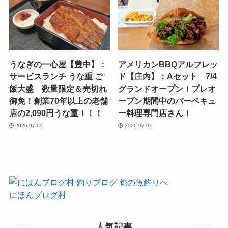
うなぎの一心屋【豊中】：
アメリカンBBQアルフレッ
サービスランチ うな重 ご
ド【庄内】：Aセット 7/4
飯大盛 数量限定＆売切れ
グランドオープン！プレオ
御免！創業70年以上の老舗
ープン期間中のバーベキュ
店の2,090円うな重！！！
ー料理専門店さん！
2026-07-05
2026-07-01
にほんブログ村
人気記事