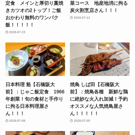
定食 メインと厚切り藁焼
菜コース 地産地消に拘る
きカツオの2トップ！ご飯
炭火割烹店さん！！！
おかわり無料のワンパク
2026-07-12
飯！！！！！
2026-07-15
日本料理 魁【石橋阪大
焼鳥 しば田【石橋阪大
前】：じゃこ飯定食 1966
前】：焼鳥各種 新鮮な鶏
年創業！旬の食材と手作り
に絶妙な火入れ加減！予約
に拘る日本料理屋さ
オススメな人気焼鳥屋さ
ん！！！
ん！！！！！
2026-07-09
2026-07-05