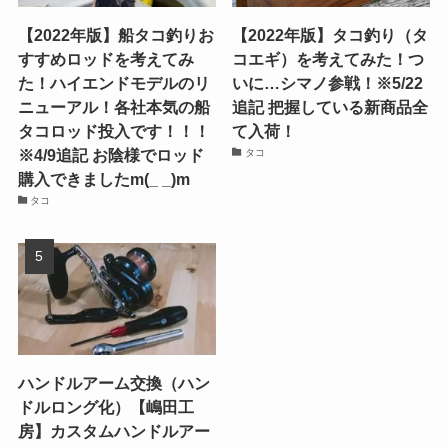
【2022年版】船タコ釣りお
【2022年版】タコ釣り（タ
すすめロッドを考えてみ
コエギ）を考えてみた！つ
た！ハイエンドモデルのリ
いに…シマノ参戦！※5/22
ニューアル！各社本気の船
追記 把握している新商品全
タコロッド投入です！！！
て入荷！
※4/9追記 お陰様でロッド
タコ
購入できましたm(_ _)m
タコ
ハンドルアーム交換（ハン
ドルロング化）【嶋田工
房】カスタムハンドルアー