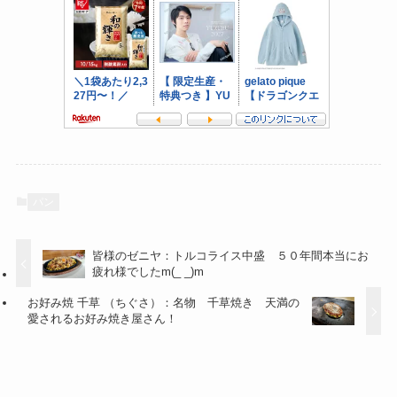
パン
皆様のゼニヤ：トルコライス中盛 ５０年間本当にお
疲れ様でしたm(_ _)m
お好み焼 千草 （ちぐさ）：名物 千草焼き 天満の
愛されるお好み焼き屋さん！