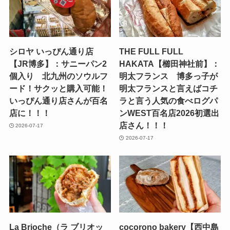
シロヤ いっぴん通り店
THE FULL FULL
【JR博多】：サニーパン2
HAKATA【櫛田神社前】：
個入り 北九州のソウルフ
明太フランス 博多っ子が
ード！サクッと購入可能！
明太フランスと言えばコチ
いっぴん通り店さんが百名
ラと言う人気の食べログパ
店に！！！
ンWEST百名店2026初選出
店さん！！！
2026-07-17
2026-07-17
La Brioche（ラ ブリオッ
cocorono bakery【西中島