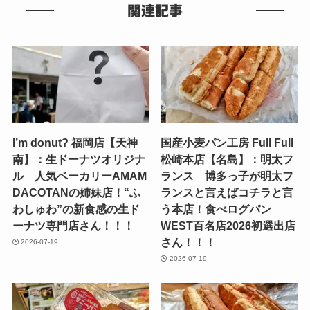
関連記事
I’m donut? 福岡店【天神
国産小麦パン工房 Full Full
南】：生ドーナツオリジナ
松崎本店【名島】：明太フ
ル 人気ベーカリーAMAM
ランス 博多っ子が明太フ
DACOTANの姉妹店！“ふ
ランスと言えばコチラと言
わしゅわ”の新食感の生ド
う本店！食べログパン
ーナツ専門店さん！！！
WEST百名店2026初選出店
さん！！！
2026-07-19
2026-07-19