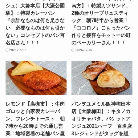
シュ）大壕本店【大濠公園
南方】：特製カツサンド、
駅】：特製カレーパン
2種のオリーブリュスティ
『余計なものは何も足さな
ック 朝7時半から営業！
い 必要なものは何も引か
『ココロノ』こもったパン
ない』コンセプトのパン百
作りと接客をモットーの町
名店さん！！！
のベーカリーさん！！！
2026-07-17
2026-07-16
レモンド【高槻市】：牛肉
パンヲユメミル阪神梅田本
ゴロッと自家製カレーパ
店【大阪梅田】：キタノカ
ン、フレンチトースト 朝
オリチャバタ、バケットア
7時から20時までの通し営
ンジュ2021ハーフ 百名店
業！地域密着の老舗パン屋
3レジェンドがタッグを組