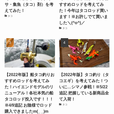
サ・集魚（タコ）剤）を考
すすめロッドを考えてみ
えてみた！
た！今年はタコロッド買い
ます！※お許しでて買いま
タコ
した＼(^o^)／
タコ
【2022年版】船タコ釣りお
【2022年版】タコ釣り（タ
すすめロッドを考えてみ
コエギ）を考えてみた！つ
た！ハイエンドモデルのリ
いに…シマノ参戦！※5/22
ニューアル！各社本気の船
追記 把握している新商品全
タコロッド投入です！！！
て入荷！
※4/9追記 お陰様でロッド
タコ
購入できましたm(_ _)m