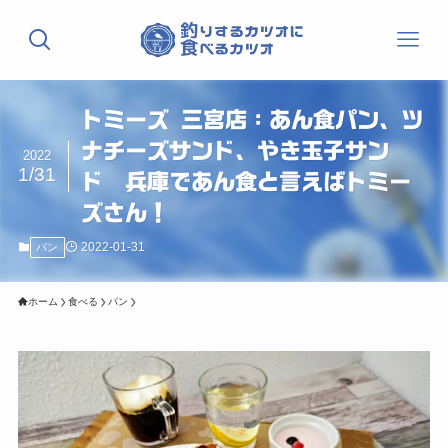
トミーズ 三宮店：あん食パン、ツ
ナチーズサンド、やき玉子サン
2022
1/31
ド 兵庫であん食と言えばトミー
ズさん！
2022-01-31
パン
ホーム
食べる
パン