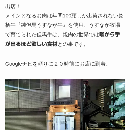
出店！
メインとなるお肉は年間100頭しか出荷されない銘
柄牛『純但馬うすなが牛』を使用。うすなが牧場
で育てられた但馬牛は、焼肉の世界では
喉から手
が出るほど欲しい食材
との事です。
Googleナビを頼りに２０時前にお店に到着。