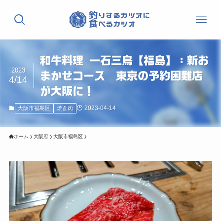
和牛料理 一石三鳥【福島】：新お
2023
まかせコース 東京の予約困難店
4/14
が大阪に！
2023-04-14
大阪市福島区
焼き肉
ホーム
大阪府
大阪市福島区