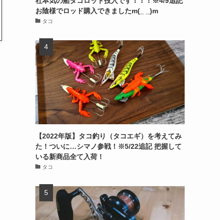
社本気の船タコロッド投入です！！！※4/9追記
お陰様でロッド購入できましたm(_ _)m
タコ
【2022年版】タコ釣り（タコエギ）を考えてみ
た！ついに…シマノ参戦！※5/22追記 把握して
いる新商品全て入荷！
タコ