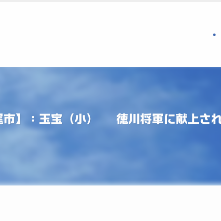
尾市】：玉宝（小） 徳川将軍に献上さ