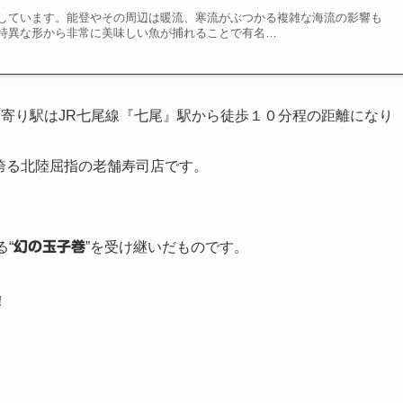
しています。能登やその周辺は暖流、寒流がぶつかる複雑な海流の影響も
特異な形から非常に美味しい魚が捕れることで有名…
、最寄り駅はJR七尾線『七尾』駅から徒歩１０分程の距離になり
を誇る北陸屈指の老舗寿司店です。
“
幻の玉子巻
”を受け継いだものです。
！