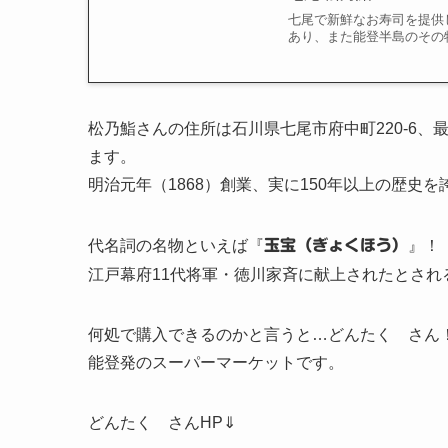
七尾で新鮮なお寿司を提供
あり、また能登半島のその
松乃鮨さんの住所は石川県七尾市府中町220-6
ます。
明治元年（1868）創業、実に150年以上の歴史
代名詞の名物といえば『
玉宝（ぎょくほう）
』！
江戸幕府11代将軍・徳川家斉に献上されたとされる
何処で購入できるのかと言うと…どんたく さん
能登発のスーパーマーケットです。
どんたく さんHP⇓