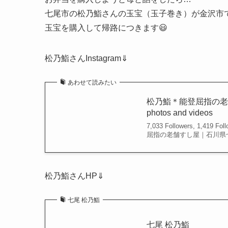
七尾市の松乃鮨さんの玉宝（玉子巻き）が金沢市
玉宝を購入して帰路につきます😃
松乃鮨さんInstagram⇓
あわせて読みたい
松乃鮨＊能登屈指の老舗すし屋
photos and videos
7,033 Followers, 1,419 F
屈指の老舗すし屋｜石川県七尾市 
松乃鮨さんHP⇓
七尾 松乃鮨
七尾 松乃鮨