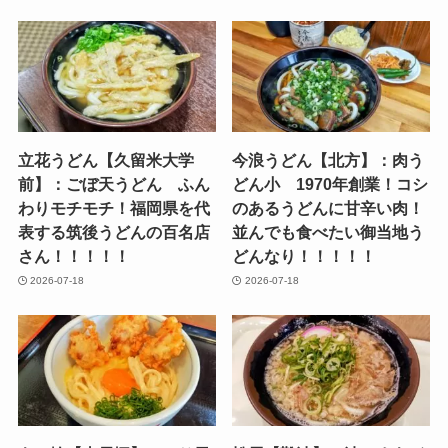
立花うどん【久留米大学
今浪うどん【北方】：肉う
前】：ごぼ天うどん ふん
どん小 1970年創業！コシ
わりモチモチ！福岡県を代
のあるうどんに甘辛い肉！
表する筑後うどんの百名店
並んでも食べたい御当地う
さん！！！！！
どんなり！！！！！
2026-07-18
2026-07-18