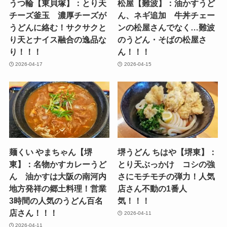
うつ輪【東貝塚】：とり天
松屋【難波】：油かすうど
チーズ釜玉 濃厚チーズが
ん、ネギ追加 牛丼チェー
うどんに絡む！サクサクと
ンの松屋さんでなく…難波
り天とナイス融合の逸品な
のうどん・そばの松屋さ
り！！！
ん！！！
2026-04-17
2026-04-15
麺くい やまちゃん【堺
堺うどん ちはや【堺東】：
東】：名物かすカレーうど
とり天ぶっかけ コシの強
ん 油かすは大阪の南河内
さにモチモチの弾力！人気
地方発祥の郷土料理！営業
店さん不動の1番人
3時間の人気のうどん百名
気！！！
店さん！！！
2026-04-11
2026-04-11