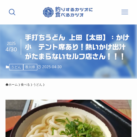
手打ちうどん 上田【太田】：かけ
2025
小 テント席あり！熱いかけ出汁
4/30
がたまらないセルフ店さん！！！
2025-04-30
うどん
香川県
ホーム
食べる
うどん