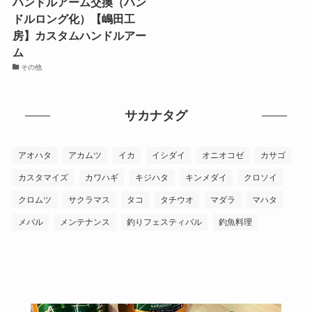
ハンドルアーム交換（ハン
ドルロング化）【嶋田工
房】カスタムハンドルアー
ム
その他
サカナタグ
アオハタ
アカムツ
イカ
イシダイ
オニオコゼ
カサゴ
カスタマイズ
カワハギ
キジハタ
キンメダイ
クロソイ
クロムツ
サクラマス
タコ
タチウオ
マダラ
マハタ
メバル
メンテナンス
釣りフェスティバル
釣魚料理