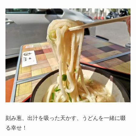
刻み葱、出汁を吸った天かす、うどんを一緒に啜
る幸せ！