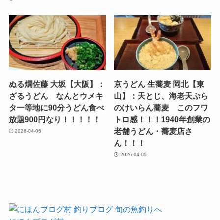
ぬる燗佐藤 大坂【大阪】：
京うどん 生蕎麦 岡北【東
ざるうどん なんとウメキ
山】：天とじ、海老天ぷら
タ一等地に90分うどん食べ
のけいらん蕎麦 このフワ
放題900円なり！！！！！
トロ感！！！1940年創業の
老舗うどん・蕎麦店さ
2026-04-06
ん！！！
2026-04-05