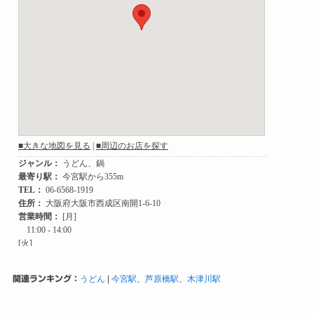
関連ランキング：
うどん
|
今宮駅
、
芦原橋駅
、
木津川駅