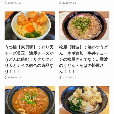
2026-07-18
2026-07-18
うつ輪【東貝塚】：とり天
松屋【難波】：油かすうど
チーズ釜玉 濃厚チーズが
ん、ネギ追加 牛丼チェー
うどんに絡む！サクサクと
ンの松屋さんでなく…難波
り天とナイス融合の逸品な
のうどん・そばの松屋さ
り！！！
ん！！！
2026-04-17
2026-04-15