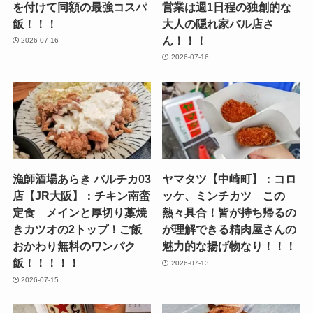
を付けて同額の最強コスパ
営業は週1日程の独創的な
飯！！！
大人の隠れ家バル店さ
ん！！！
2026-07-16
2026-07-16
漁師酒場あらき バルチカ03
ヤマタツ【中崎町】：コロ
店【JR大阪】：チキン南蛮
ッケ、ミンチカツ この
定食 メインと厚切り藁焼
熱々具合！皆が持ち帰るの
きカツオの2トップ！ご飯
が理解できる精肉屋さんの
おかわり無料のワンパク
魅力的な揚げ物なり！！！
飯！！！！！
2026-07-13
2026-07-15