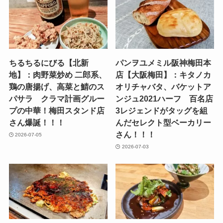
ちるちるにびる【北新
パンヲユメミル阪神梅田本
地】：肉野菜炒め 二郎系、
店【大阪梅田】：キタノカ
鶏の唐揚げ、高菜と鯖のス
オリチャバタ、バケットア
パサラ クラマ計画グルー
ンジュ2021ハーフ 百名店
プの中華！梅田スタンド店
3レジェンドがタッグを組
さん爆誕！！！
んだセレクト型ベーカリー
さん！！！
2026-07-05
2026-07-03