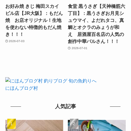
お好み焼 きじ 梅田スカイ
食堂 黒うさぎ【天神橋筋六
ビル店【JR大阪】：もだん
丁目】：黒うさぎお月見シ
焼 お店オリジナル！生地
ュウマイ、よだれタコ、真
を使わない特徴的もだん焼
鯛とオクラのみょうが和
き！！！
え 居酒屋百名店の人気の
創作中華バルさん！！！
2026-07-03
2026-07-01
にほんブログ村
人気記事