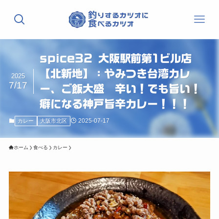
spice32 大阪駅前第1ビル店
【北新地】：やみつき台湾カレ
2025
7/17
ー、ご飯大盛 辛い！でも旨い！
癖になる神戸旨辛カレー！！！
2025-07-17
カレー
大阪市北区
ホーム
食べる
カレー