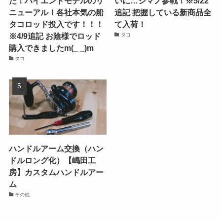
た！ハイエンドモデルのリ
いに…シマノ参戦！※5/22
ニューアル！各社本気の船
追記 把握している新商品全
タコロッド投入です！！！
て入荷！
※4/9追記 お陰様でロッド
タコ
購入できましたm(_ _)m
タコ
ハンドルアーム交換（ハン
ドルロング化）【嶋田工
房】カスタムハンドルアー
ム
その他