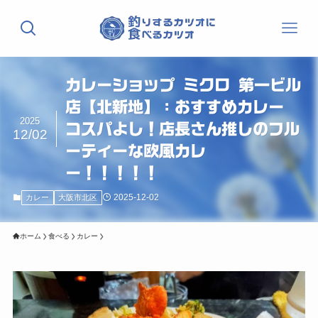
カレーショップ ミクロ 第一ビル
店【北新地】：おすすめカレー
2025
コスパよし！店長さん推しのフル
12/02
ーティーな欧風カレ
ー！！！！！
2025-12-02
カレー
大阪市北区
ホーム
食べる
カレー