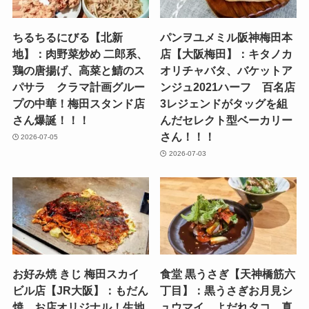
ちるちるにびる【北新
パンヲユメミル阪神梅田本
地】：肉野菜炒め 二郎系、
店【大阪梅田】：キタノカ
鶏の唐揚げ、高菜と鯖のス
オリチャバタ、バケットア
パサラ クラマ計画グルー
ンジュ2021ハーフ 百名店
プの中華！梅田スタンド店
3レジェンドがタッグを組
さん爆誕！！！
んだセレクト型ベーカリー
さん！！！
2026-07-05
2026-07-03
お好み焼 きじ 梅田スカイ
食堂 黒うさぎ【天神橋筋六
ビル店【JR大阪】：もだん
丁目】：黒うさぎお月見シ
焼 お店オリジナル！生地
ュウマイ、よだれタコ、真