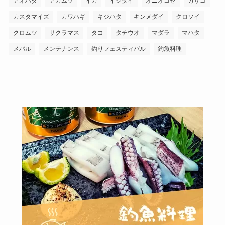
アオハタ
アカムツ
イカ
イシダイ
オニオコゼ
カサゴ
カスタマイズ
カワハギ
キジハタ
キンメダイ
クロソイ
クロムツ
サクラマス
タコ
タチウオ
マダラ
マハタ
メバル
メンテナンス
釣りフェスティバル
釣魚料理