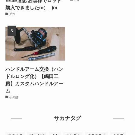
※4/9追記 お陰様でロッド
購入できましたm(_ _)m
タコ
ハンドルアーム交換（ハン
ドルロング化）【嶋田工
房】カスタムハンドルアー
ム
その他
サカナタグ