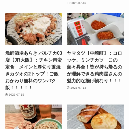
2026-07-16
漁師酒場あらき バルチカ03
ヤマタツ【中崎町】：コロ
店【JR大阪】：チキン南蛮
ッケ、ミンチカツ この
定食 メインと厚切り藁焼
熱々具合！皆が持ち帰るの
きカツオの2トップ！ご飯
が理解できる精肉屋さんの
おかわり無料のワンパク
魅力的な揚げ物なり！！！
飯！！！！！
2026-07-13
2026-07-15