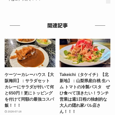
関連記事
ケーツーカレーハウス【大
Takeichi（タケイチ）【北
阪梅田】：サラダセット
新地】：山梨県産白桃 生ハ
カレーにサラダが付いて何
ム トマトの冷製パスタ ぜ
と650円！更にトッピング
ひ食べて頂きたい！ランチ
を付けて同額の最強コスパ
営業は週1日程の独創的な
飯！！！
大人の隠れ家バル店さ
ん！！！
2026-07-16