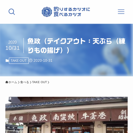
魚政（テイクアウト：天ぷら（練
2020
10/31
りもの揚げ））
2020-10-31
TAKE OUT
ホーム
食べる
TAKE OUT