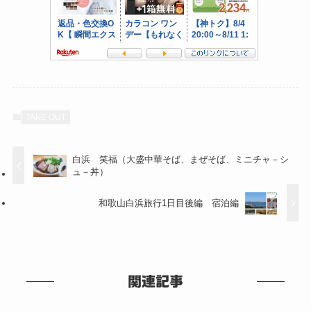
TAKE OUT
白浜 笑福（大盛中華そば、まぜそば、ミニチャ－シ
ュ－丼）
和歌山白浜旅行1日目後編 宿泊編
関連記事