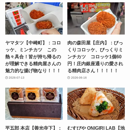
ヤマタツ【中崎町】：コロ
肉の森田屋【庄内】：びっ
ッケ、ミンチカツ この
くりコロッケ、びっくりミ
熱々具合！皆が持ち帰るの
ンチカツ コロッケ1個60
が理解できる精肉屋さんの
円！庄内銀座通りの愛され
魅力的な揚げ物なり！！！
る精肉店さん！！！！！
2026-07-13
2026-06-16
平五郎 本店【善光寺下】：
むすびや ONIGIRI LAB【池