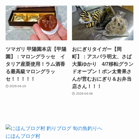
ツマガリ 甲陽園本店【甲陽
おにぎりタイガー【岡
園】：マロングラッセ イ
町】：アスパラ明太、さば
タリア産栗使用！ラム酒香
大葉ゆかり 4/7移転グラン
る最高級マロングラッ
ドオープン！ポン太青果さ
セ！！！！！
んが営むおにぎり＆お弁当
店さん！！！
2026-04-16
2026-04-08
にほんブログ村