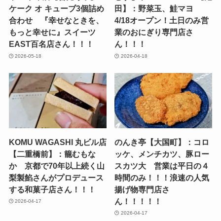
ケーク オ キューブ3個詰め
田】：野菜玉、鮭マヨ
合わせ 『幸せなときを、
4/18オープン！土日のみ営
もっと幸せに』スイーツ
業のおにぎり専門店さ
EAST百名店さん！！！
ん！！！
2026-05-18
2026-04-18
KOMU WAGASHI 丸ビル店
のんき亭【大国町】：コロ
【二重橋前】：籠むもな
ッケ、メンチカツ、豚ロー
か 京都で70年以上続く山
スカツ大 営業は平日の４
梨製餡さんがプロデュース
時間のみ！！！浪速の人気
する和菓子店さん！！！
揚げ物専門店さ
ん！！！！！
2026-04-17
2026-04-17