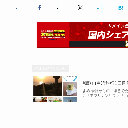
あわせて読みたい
和歌山白浜旅行1日目
よめ 会社からのご厚意で
に「アフリカンサファリ」