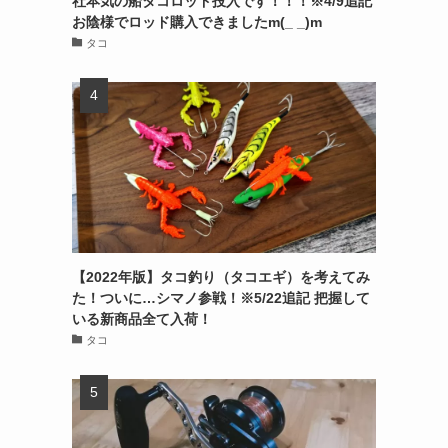
社本気の船タコロッド投入です！！！※4/9追記
お陰様でロッド購入できましたm(_ _)m
タコ
【2022年版】タコ釣り（タコエギ）を考えてみ
た！ついに…シマノ参戦！※5/22追記 把握して
いる新商品全て入荷！
タコ