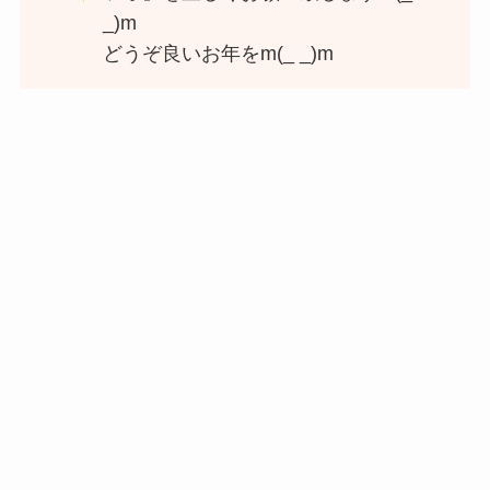
_)m
どうぞ良いお年をm(_ _)m