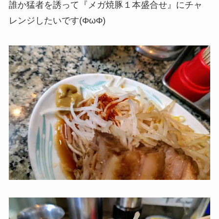
誰か猛者を誘って『メガ焼豚１本盛合せ』にチャ
レンジしたいです(ΦωΦ)