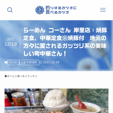
らーめん コーさん 岸里店：焼豚
定食、中華定食※焼豚付 地元の
2021
12/19
方々に愛されるガッツリ系の美味
しい町中華さん！
2021-12-19
ランチ
大阪市西成区
ホーム
食べる
ランチ