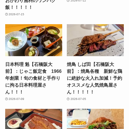
おかわり無料のワンパク
2026-07-12
飯！！！！！
2026-07-15
日本料理 魁【石橋阪大
焼鳥 しば田【石橋阪大
前】：じゃこ飯定食 1966
前】：焼鳥各種 新鮮な鶏
年創業！旬の食材と手作り
に絶妙な火入れ加減！予約
に拘る日本料理屋さ
オススメな人気焼鳥屋さ
ん！！！
ん！！！！！
2026-07-09
2026-07-05