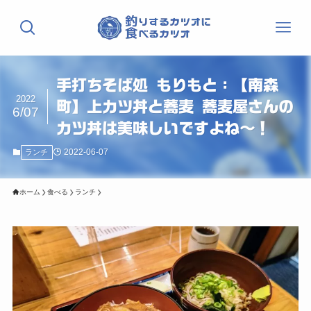
手打ちそば処 もりもと：【南森
2022
町】上カツ丼と蕎麦 蕎麦屋さんの
6/07
カツ丼は美味しいですよね〜！
2022-06-07
ランチ
ホーム
食べる
ランチ