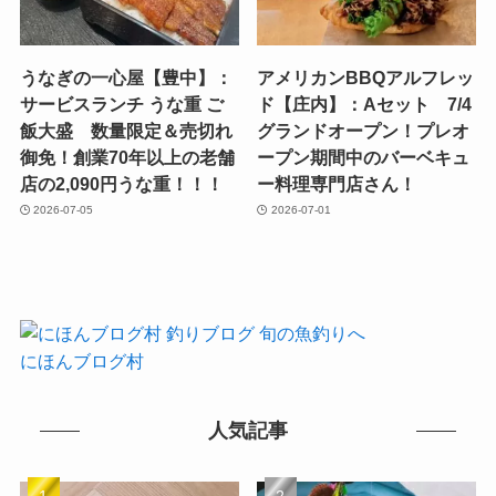
うなぎの一心屋【豊中】：
アメリカンBBQアルフレッ
サービスランチ うな重 ご
ド【庄内】：Aセット 7/4
飯大盛 数量限定＆売切れ
グランドオープン！プレオ
御免！創業70年以上の老舗
ープン期間中のバーベキュ
店の2,090円うな重！！！
ー料理専門店さん！
2026-07-05
2026-07-01
にほんブログ村
人気記事