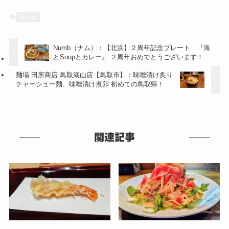
ランチ
Numb（ナム）：【北浜】２周年記念プレート 『海
とSoupとカレー』 ２周年おめでとうございます！
麺場 田所商店 鳥取湖山店【鳥取市】：味噌漬け炙り
チャーシュー麺、味噌漬け煮卵 初めての鳥取県！
関連記事