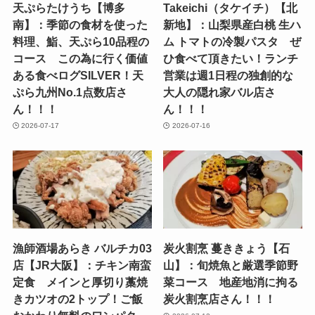
天ぷらたけうち【博多
Takeichi（タケイチ）【北
南】：季節の食材を使った
新地】：山梨県産白桃 生ハ
料理、鮨、天ぷら10品程の
ム トマトの冷製パスタ ぜ
コース この為に行く価値
ひ食べて頂きたい！ランチ
ある食べログSILVER！天
営業は週1日程の独創的な
ぷら九州No.1点数店さ
大人の隠れ家バル店さ
ん！！！
ん！！！
2026-07-17
2026-07-16
漁師酒場あらき バルチカ03
炭火割烹 蔓ききょう【石
店【JR大阪】：チキン南蛮
山】：旬焼魚と厳選季節野
定食 メインと厚切り藁焼
菜コース 地産地消に拘る
きカツオの2トップ！ご飯
炭火割烹店さん！！！