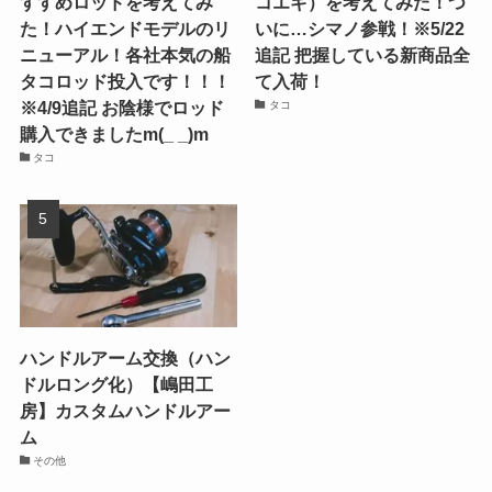
すすめロッドを考えてみ
コエギ）を考えてみた！つ
た！ハイエンドモデルのリ
いに…シマノ参戦！※5/22
ニューアル！各社本気の船
追記 把握している新商品全
タコロッド投入です！！！
て入荷！
※4/9追記 お陰様でロッド
タコ
購入できましたm(_ _)m
タコ
ハンドルアーム交換（ハン
ドルロング化）【嶋田工
房】カスタムハンドルアー
ム
その他