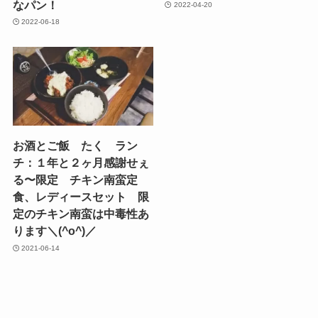
なパン！
2022-04-20
2022-06-18
お酒とご飯 たく ラン
チ：１年と２ヶ月感謝せぇ
る〜限定 チキン南蛮定
食、レディースセット 限
定のチキン南蛮は中毒性あ
ります＼(^o^)／
2021-06-14