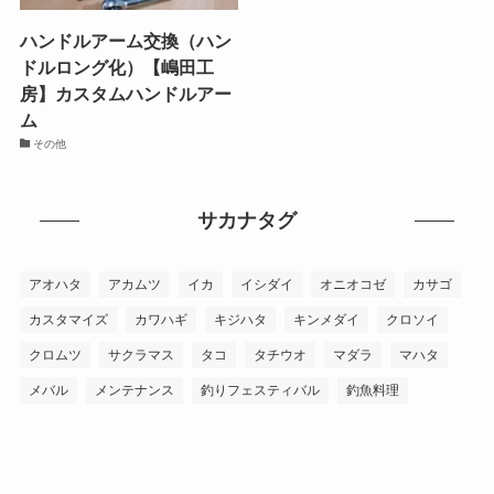
ハンドルアーム交換（ハン
ドルロング化）【嶋田工
房】カスタムハンドルアー
ム
その他
サカナタグ
アオハタ
アカムツ
イカ
イシダイ
オニオコゼ
カサゴ
カスタマイズ
カワハギ
キジハタ
キンメダイ
クロソイ
クロムツ
サクラマス
タコ
タチウオ
マダラ
マハタ
メバル
メンテナンス
釣りフェスティバル
釣魚料理