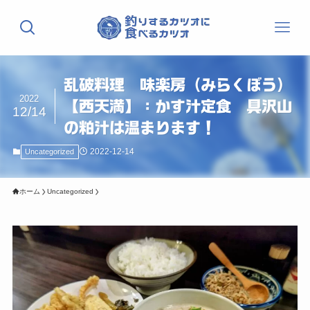
乱破料理 味楽房（みらくぼう）
2022
【西天満】：かす汁定食 具沢山
12/14
の粕汁は温まります！
2022-12-14
Uncategorized
ホーム
Uncategorized