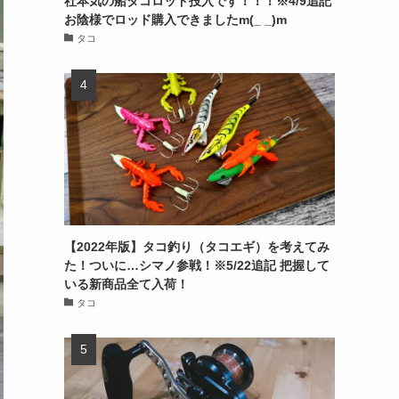
社本気の船タコロッド投入です！！！※4/9追記
お陰様でロッド購入できましたm(_ _)m
タコ
【2022年版】タコ釣り（タコエギ）を考えてみ
た！ついに…シマノ参戦！※5/22追記 把握して
いる新商品全て入荷！
タコ