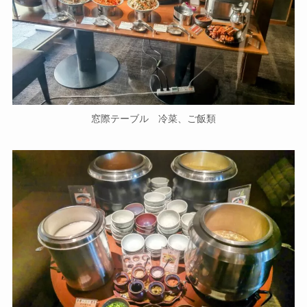
窓際テーブル 冷菜、ご飯類