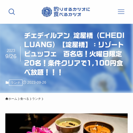
チェディルアン 淀屋橋（CHEDI
LUANG）【淀屋橋】：リゾート
2023
ビュッフェ 百名店！火曜日限定
9/26
20名！条件クリアで1,100円食
べ放題！！！
2023-09-26
ランチ
ホーム
食べる
ランチ