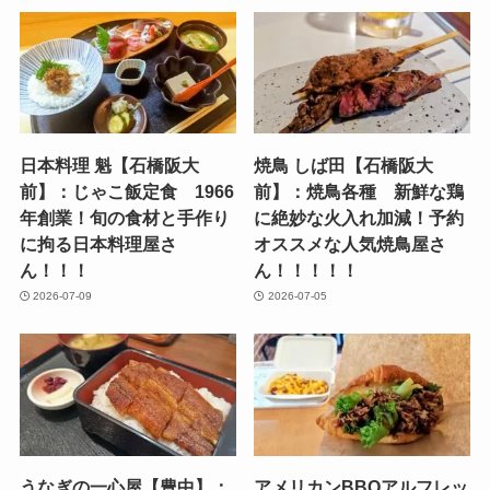
日本料理 魁【石橋阪大
焼鳥 しば田【石橋阪大
前】：じゃこ飯定食 1966
前】：焼鳥各種 新鮮な鶏
年創業！旬の食材と手作り
に絶妙な火入れ加減！予約
に拘る日本料理屋さ
オススメな人気焼鳥屋さ
ん！！！
ん！！！！！
2026-07-09
2026-07-05
うなぎの一心屋【豊中】：
アメリカンBBQアルフレッ