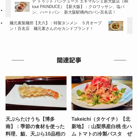
デ トゥット パンデュース エキマルシェ新大阪店（de
tout PAINDUCE）【新大阪】：クロワッサン、塩パ
ン、ハートパン 新大阪駅構内のパン百名店！
麺元素製麺所【天六】：特製タンメン ５月オープ
ン！百名店 麺元素さんのセカンドブランド！
関連記事
天ぷらたけうち【博多
Takeichi（タケイチ）【北
南】：季節の食材を使った
新地】：山梨県産白桃 生ハ
料理、鮨、天ぷら10品程の
ム トマトの冷製パスタ ぜ