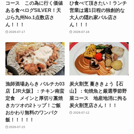
コース この為に行く価値
ひ食べて頂きたい！ランチ
ある食べログSILVER！天
営業は週1日程の独創的な
ぷら九州No.1点数店さ
大人の隠れ家バル店さ
ん！！！
ん！！！
2026-07-17
2026-07-16
漁師酒場あらき バルチカ03
炭火割烹 蔓ききょう【石
店【JR大阪】：チキン南蛮
山】：旬焼魚と厳選季節野
定食 メインと厚切り藁焼
菜コース 地産地消に拘る
きカツオの2トップ！ご飯
炭火割烹店さん！！！
おかわり無料のワンパク
2026-07-12
飯！！！！！
2026-07-15