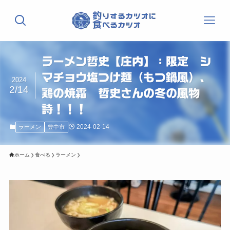
ラーメン哲史【庄内】：限定 シ
マチョウ塩つけ麺（もつ鍋風）、
2024
2/14
鶏の焼霜 哲史さんの冬の風物
詩！！！
2024-02-14
ラーメン
豊中市
ホーム
食べる
ラーメン