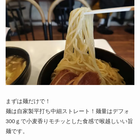
まずは麺だけで！
麺は自家製平打ち中細ストレート！麺量はデフォ
300ｇで小麦香りモチッとした食感で喉越しいい旨
麺です。