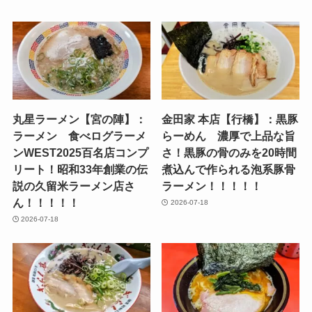
丸星ラーメン【宮の陣】：
金田家 本店【行橋】：黒豚
ラーメン 食べログラーメ
らーめん 濃厚で上品な旨
ンWEST2025百名店コンプ
さ！黒豚の骨のみを20時間
リート！昭和33年創業の伝
煮込んで作られる泡系豚骨
説の久留米ラーメン店さ
ラーメン！！！！！
ん！！！！！
2026-07-18
2026-07-18