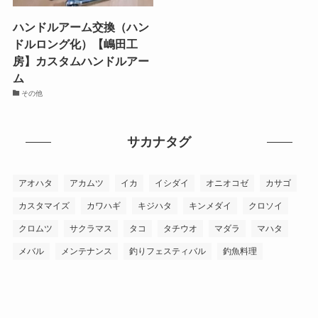
ハンドルアーム交換（ハン
ドルロング化）【嶋田工
房】カスタムハンドルアー
ム
その他
サカナタグ
アオハタ
アカムツ
イカ
イシダイ
オニオコゼ
カサゴ
カスタマイズ
カワハギ
キジハタ
キンメダイ
クロソイ
クロムツ
サクラマス
タコ
タチウオ
マダラ
マハタ
メバル
メンテナンス
釣りフェスティバル
釣魚料理