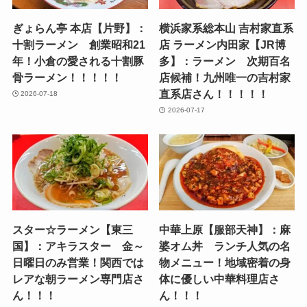
ぎょらん亭 本店【片野】：
横浜家系総本山 吉村家直系
十割ラーメン 創業昭和21
店 ラーメン内田家【JR博
年！小倉の愛される十割豚
多】：ラーメン 次期百名
骨ラーメン！！！！！
店候補！九州唯一の吉村家
直系店さん！！！！！
2026-07-18
2026-07-17
スター☆ラーメン【東三
中華上原【服部天神】：麻
国】：アキラスター 金～
婆オム丼 ランチ人気の名
日曜日のみ営業！関西では
物メニュー！地域密着の身
レアな朝ラーメン専門店さ
体に優しい中華料理店さ
ん！！！
ん！！！