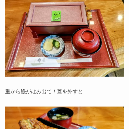
重から鰻がはみ出て！蓋を外すと…