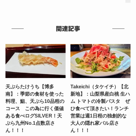
関連記事
天ぷらたけうち【博多
Takeichi（タケイチ）【北
南】：季節の食材を使った
新地】：山梨県産白桃 生ハ
料理、鮨、天ぷら10品程の
ム トマトの冷製パスタ ぜ
コース この為に行く価値
ひ食べて頂きたい！ランチ
ある食べログSILVER！天
営業は週1日程の独創的な
ぷら九州No.1点数店さ
大人の隠れ家バル店さ
ん！！！
ん！！！