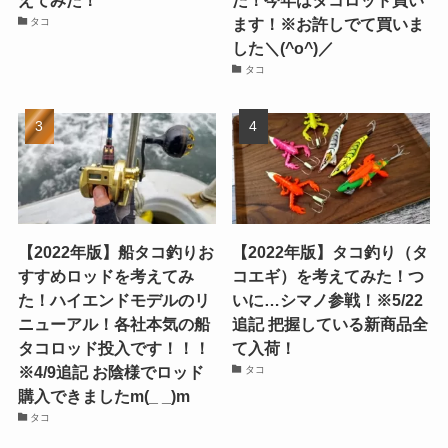
えてみた！
た！今年はタコロッド買い
ます！※お許しでて買いま
タコ
した＼(^o^)／
タコ
【2022年版】船タコ釣りお
【2022年版】タコ釣り（タ
すすめロッドを考えてみ
コエギ）を考えてみた！つ
た！ハイエンドモデルのリ
いに…シマノ参戦！※5/22
ニューアル！各社本気の船
追記 把握している新商品全
タコロッド投入です！！！
て入荷！
※4/9追記 お陰様でロッド
タコ
購入できましたm(_ _)m
タコ