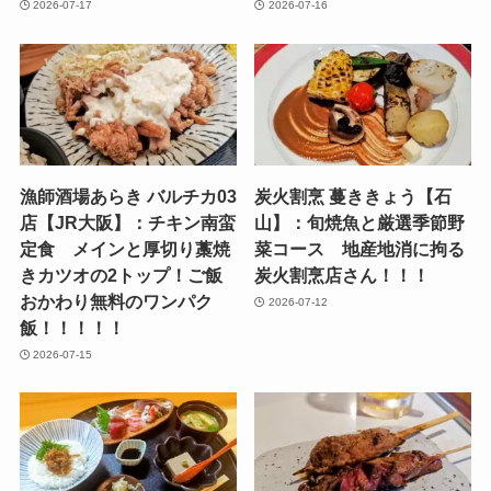
2026-07-17
2026-07-16
漁師酒場あらき バルチカ03
炭火割烹 蔓ききょう【石
店【JR大阪】：チキン南蛮
山】：旬焼魚と厳選季節野
定食 メインと厚切り藁焼
菜コース 地産地消に拘る
きカツオの2トップ！ご飯
炭火割烹店さん！！！
おかわり無料のワンパク
2026-07-12
飯！！！！！
2026-07-15