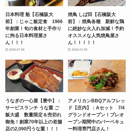
日本料理 魁【石橋阪大
焼鳥 しば田【石橋阪大
前】：じゃこ飯定食 1966
前】：焼鳥各種 新鮮な鶏
年創業！旬の食材と手作り
に絶妙な火入れ加減！予約
に拘る日本料理屋さ
オススメな人気焼鳥屋さ
ん！！！
ん！！！！！
2026-07-09
2026-07-05
うなぎの一心屋【豊中】：
アメリカンBBQアルフレッ
サービスランチ うな重 ご
ド【庄内】：Aセット 7/4
飯大盛 数量限定＆売切れ
グランドオープン！プレオ
御免！創業70年以上の老舗
ープン期間中のバーベキュ
店の2,090円うな重！！！
ー料理専門店さん！