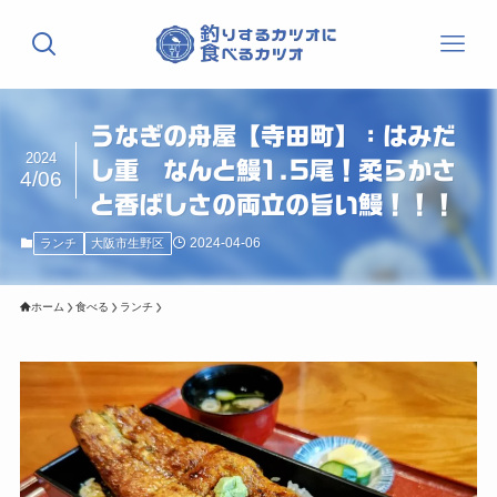
うなぎの舟屋【寺田町】：はみだ
2024
し重 なんと鰻1.5尾！柔らかさ
4/06
と香ばしさの両立の旨い鰻！！！
2024-04-06
ランチ
大阪市生野区
ホーム
食べる
ランチ