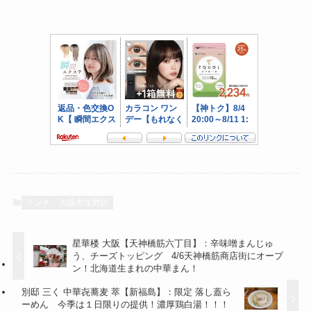
ランチ
大阪市生野区
星華楼 大阪【天神橋筋六丁目】：辛味噌まんじゅ
う、チーズトッピング 4/6天神橋筋商店街にオープ
ン！北海道生まれの中華まん！
別邸 三く 中華㐂蕎麦 萃【新福島】：限定 落し蓋ら
ーめん 今季は１日限りの提供！濃厚鶏白湯！！！