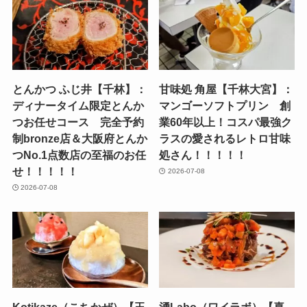
とんかつ ふじ井【千林】：
甘味処 角屋【千林大宮】：
ディナータイム限定とんか
マンゴーソフトプリン 創
つお任せコース 完全予約
業60年以上！コスパ最強ク
制bronze店＆大阪府とんか
ラスの愛されるレトロ甘味
つNo.1点数店の至福のお任
処さん！！！！！
せ！！！！！
2026-07-08
2026-07-08