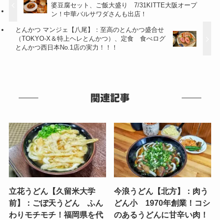
婆豆腐セット、ご飯大盛り 7/31KITTE大阪オープ
ン！中華バルサワダさんも出店！
とんかつ マンジェ【八尾】：至高のとんかつ盛合せ
（TOKYO-X＆特上ヘレとんかつ）、定食 食べログ
とんかつ西日本No.1店の実力！！！
関連記事
立花うどん【久留米大学
今浪うどん【北方】：肉う
前】：ごぼ天うどん ふん
どん小 1970年創業！コシ
わりモチモチ！福岡県を代
のあるうどんに甘辛い肉！