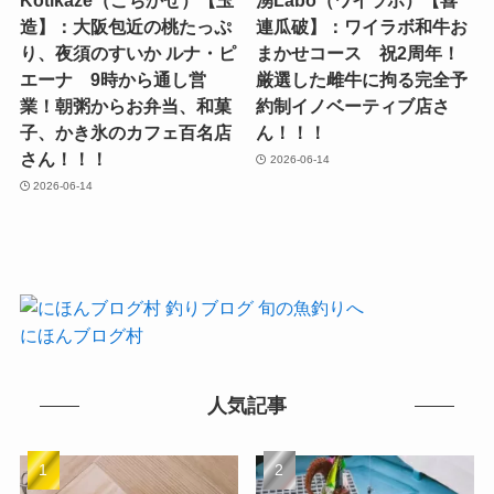
Kotikaze（こちかぜ）【玉
湧Labo（ワイラボ）【喜
造】：大阪包近の桃たっぷ
連瓜破】：ワイラボ和牛お
り、夜須のすいか ルナ・ピ
まかせコース 祝2周年！
エーナ 9時から通し営
厳選した雌牛に拘る完全予
業！朝粥からお弁当、和菓
約制イノベーティブ店さ
子、かき氷のカフェ百名店
ん！！！
さん！！！
2026-06-14
2026-06-14
にほんブログ村
人気記事