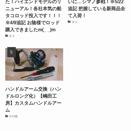
た！ハイエンドモデルのリ
いに…シマノ参戦！※5/22
ニューアル！各社本気の船
追記 把握している新商品全
タコロッド投入です！！！
て入荷！
※4/9追記 お陰様でロッド
タコ
購入できましたm(_ _)m
タコ
ハンドルアーム交換（ハン
ドルロング化）【嶋田工
房】カスタムハンドルアー
ム
その他