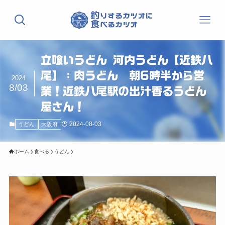
立喰いうどん 河内うどん【近鉄八
尾】：肉うどん 朝6時半から営
2024
8/03
業！近鉄八尾駅の出汁香るうどん
屋さん！
2024-08-03
うどん
大阪府
ホーム
食べる
うどん