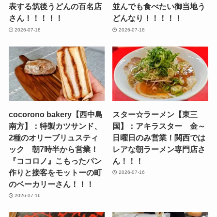
表する筑後うどんの百名店
並んでも食べたい御当地う
さん！！！！！
どんなり！！！！！
2026-07-18
2026-07-18
cocorono bakery【西中島
スター☆ラーメン【東三
南方】：特製カツサンド、
国】：アキラスター 金～
2種のオリーブリュスティ
日曜日のみ営業！関西では
ック 朝7時半から営業！
レアな朝ラーメン専門店さ
『ココロノ』こもったパン
ん！！！
作りと接客をモットーの町
2026-07-16
のベーカリーさん！！！
2026-07-16