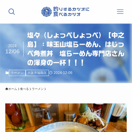
塩々（しょっぺしょっぺ）【中之
島】：味玉山塩らーめん、はじっ
2024
12/06
ぺ角煮丼 塩らーめん専門店さん
の渾身の一杯！！！
2024-12-06
ラーメン
大阪市福島区
ホーム
食べる
ラーメン