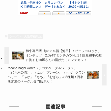
ラーメン
大阪市福島区
和牛専門店 肉のマル福【池田】：ビーフコロッケ、
ミンチカツ 2,024年ミンチカツNo.1！国産和牛の雌
に拘るお肉屋さんの揚げたてミンチカツ！
tecona bagel works（テコナベーグルワークス）
【代々木公園】：（ふか）プレーン、（もち）クラン
ベリー 『ふか』『もち』『むぎゅ』の3種類！百名
店常連のベーグル専門店さん！
関連記事