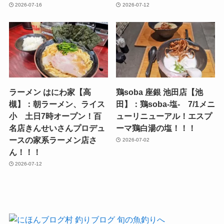
2026-07-16
2026-07-12
ラーメン はにわ家【高
鶏soba 座銀 池田店【池
槻】：朝ラーメン、ライス
田】：鶏soba-塩- 7/1メニ
小 土日7時オープン！百
ューリニューアル！エスプ
名店きんせいさんプロデュ
ーマ鶏白湯の塩！！！
ースの家系ラーメン店さ
2026-07-02
ん！！！
2026-07-12