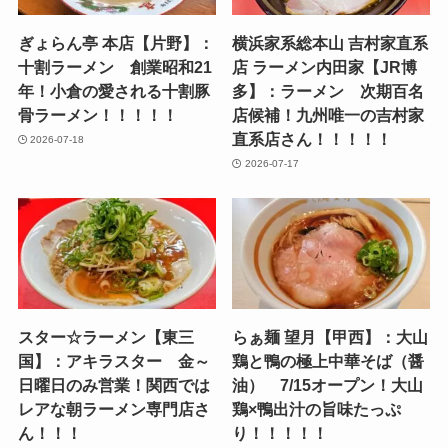
ぎょらん亭 本店【片野】：
横浜家系総本山 吉村家直系
十割ラーメン 創業昭和21
店 ラーメン内田家【JR博
年！小倉の愛される十割豚
多】：ラーメン 次期百名
骨ラーメン！！！！！
店候補！九州唯一の吉村家
直系店さん！！！！！
2026-07-18
2026-07-17
スター☆ラーメン【東三
らぁ麺 望月【甲西】：大山
国】：アキラスター 金～
鶏と鴨の極上中華そば（醤
日曜日のみ営業！関西では
油） 7/15オープン！大山
レアな朝ラーメン専門店さ
鶏×鴨出汁の旨味たっぷ
ん！！！
り！！！！！