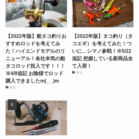
【2022年版】船タコ釣りお
【2022年版】タコ釣り（タ
すすめロッドを考えてみ
コエギ）を考えてみた！つ
た！ハイエンドモデルのリ
いに…シマノ参戦！※5/22
ニューアル！各社本気の船
追記 把握している新商品全
タコロッド投入です！！！
て入荷！
※4/9追記 お陰様でロッド
タコ
購入できましたm(_ _)m
タコ