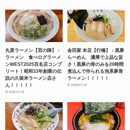
丸星ラーメン【宮の陣】：
金田家 本店【行橋】：黒豚
ラーメン 食べログラーメ
らーめん 濃厚で上品な旨
ンWEST2025百名店コンプ
さ！黒豚の骨のみを20時間
リート！昭和33年創業の伝
煮込んで作られる泡系豚骨
説の久留米ラーメン店さ
ラーメン！！！！！
ん！！！！！
2026-07-18
2026-07-18