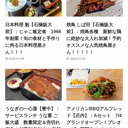
日本料理 魁【石橋阪大
焼鳥 しば田【石橋阪大
前】：じゃこ飯定食 1966
前】：焼鳥各種 新鮮な鶏
年創業！旬の食材と手作り
に絶妙な火入れ加減！予約
に拘る日本料理屋さ
オススメな人気焼鳥屋さ
ん！！！
ん！！！！！
2026-07-09
2026-07-05
うなぎの一心屋【豊中】：
アメリカンBBQアルフレッ
サービスランチ うな重 ご
ド【庄内】：Aセット 7/4
飯大盛 数量限定＆売切れ
グランドオープン！プレオ