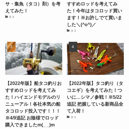
サ・集魚（タコ）剤）を考
すすめロッドを考えてみ
えてみた！
た！今年はタコロッド買い
ます！※お許しでて買いま
タコ
した＼(^o^)／
タコ
【2022年版】船タコ釣りお
【2022年版】タコ釣り（タ
すすめロッドを考えてみ
コエギ）を考えてみた！つ
た！ハイエンドモデルのリ
いに…シマノ参戦！※5/22
ニューアル！各社本気の船
追記 把握している新商品全
タコロッド投入です！！！
て入荷！
※4/9追記 お陰様でロッド
タコ
購入できましたm(_ _)m