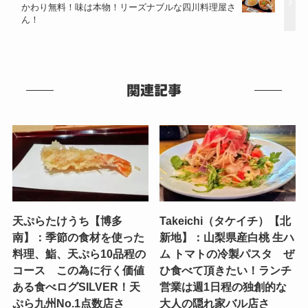
かわり無料！味は本物！リーズナブルな四川料理屋さ
ん！
関連記事
天ぷらたけうち【博多
Takeichi（タケイチ）【北
南】：季節の食材を使った
新地】：山梨県産白桃 生ハ
料理、鮨、天ぷら10品程の
ム トマトの冷製パスタ ぜ
コース この為に行く価値
ひ食べて頂きたい！ランチ
ある食べログSILVER！天
営業は週1日程の独創的な
ぷら九州No.1点数店さ
大人の隠れ家バル店さ