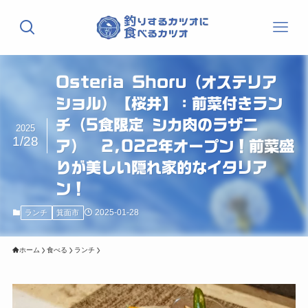
Osteria Shoru（オステリア
ショル）【桜井】：前菜付きラン
チ（5食限定 シカ肉のラザニ
2025
1/28
ア） 2,022年オープン！前菜盛
りが美しい隠れ家的なイタリア
ン！
2025-01-28
ランチ
箕面市
ホーム
食べる
ランチ