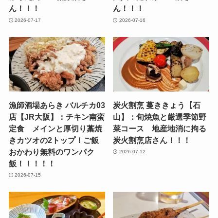
ん！！！
ん！！！
2026-07-17
2026-07-16
漁師酒場あらき バルチカ03
炭火割烹 蔓ききょう【石
店【JR大阪】：チキン南蛮
山】：旬焼魚と厳選季節野
定食 メインと厚切り藁焼
菜コース 地産地消に拘る
きカツオの2トップ！ご飯
炭火割烹店さん！！！
おかわり無料のワンパク
2026-07-12
飯！！！！！
2026-07-15