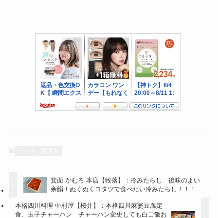
ランチ
箕面市
箕面 かむろ 本店【牧落】：冷みたらし 後味のよい
余韻！ぬくぬくコタツで食べたい冷みたらし！！！
本格四川料理 中村屋【桜井】：本格四川麻婆豆腐定
食、玉子チャーハン チャーハン変更しても白ご飯お