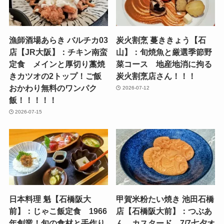
漁師酒場あらき バルチカ03
炭火割烹 蔓ききょう【石
店【JR大阪】：チキン南蛮
山】：旬焼魚と厳選季節野
定食 メインと厚切り藁焼
菜コース 地産地消に拘る
きカツオの2トップ！ご飯
炭火割烹店さん！！！
おかわり無料のワンパク
2026-07-12
飯！！！！！
2026-07-15
日本料理 魁【石橋阪大
甲賀米粉たい焼き 池田石橋
前】：じゃこ飯定食 1966
店【石橋阪大前】：つぶあ
年創業！旬の食材と手作り
ん、カスタード 7/7七夕オ