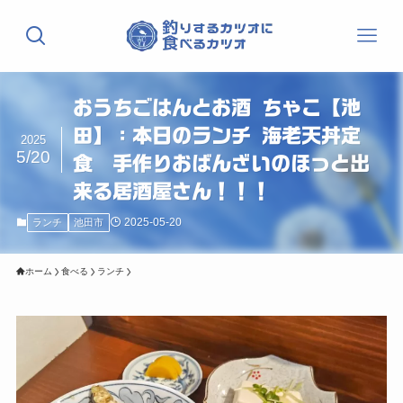
おうちごはんとお酒 ちゃこ【池
田】：本日のランチ 海老天丼定
2025
5/20
食 手作りおばんざいのほっと出
来る居酒屋さん！！！
2025-05-20
ランチ
池田市
ホーム
食べる
ランチ