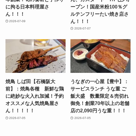
に拘る日本料理屋さ
ープン！国産米粉100％グ
ん！！！
ルテンフリーたい焼き店さ
ん！！！
2026-07-09
2026-07-07
焼鳥 しば田【石橋阪大
うなぎの一心屋【豊中】：
前】：焼鳥各種 新鮮な鶏
サービスランチ うな重 ご
に絶妙な火入れ加減！予約
飯大盛 数量限定＆売切れ
オススメな人気焼鳥屋さ
御免！創業70年以上の老舗
ん！！！！！
店の2,090円うな重！！！
2026-07-05
2026-07-05