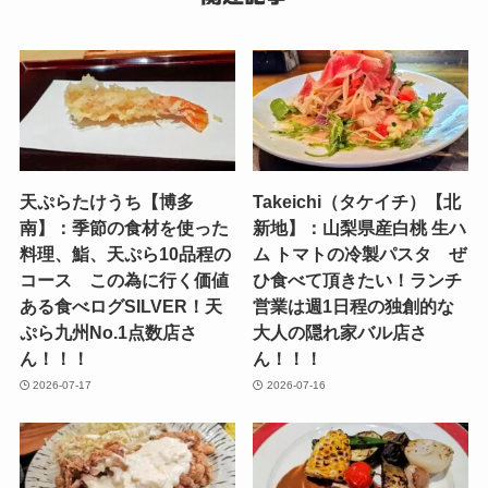
天ぷらたけうち【博多
Takeichi（タケイチ）【北
南】：季節の食材を使った
新地】：山梨県産白桃 生ハ
料理、鮨、天ぷら10品程の
ム トマトの冷製パスタ ぜ
コース この為に行く価値
ひ食べて頂きたい！ランチ
ある食べログSILVER！天
営業は週1日程の独創的な
ぷら九州No.1点数店さ
大人の隠れ家バル店さ
ん！！！
ん！！！
2026-07-17
2026-07-16