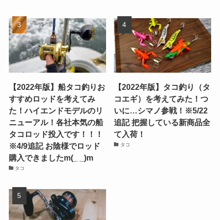
【2022年版】船タコ釣りお
【2022年版】タコ釣り（タ
すすめロッドを考えてみ
コエギ）を考えてみた！つ
た！ハイエンドモデルのリ
いに…シマノ参戦！※5/22
ニューアル！各社本気の船
追記 把握している新商品全
タコロッド投入です！！！
て入荷！
※4/9追記 お陰様でロッド
タコ
購入できましたm(_ _)m
タコ