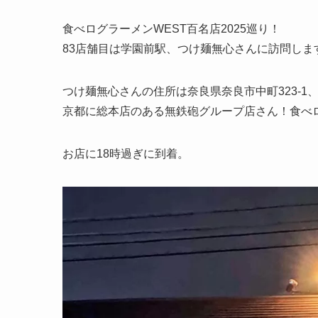
食べログラーメンWEST百名店2025巡り！
83店舗目は学園前駅、つけ麺無心さんに訪問します
つけ麺無心さんの住所は奈良県奈良市中町323-
京都に総本店のある無鉄砲グループ店さん！食べロ
お店に18時過ぎに到着。