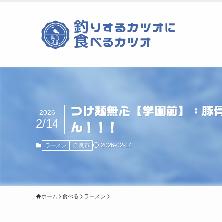
つけ麺無心【学園前】：豚
2026
2/14
ん！！！
2026-02-14
ラーメン
奈良市
ホーム
食べる
ラーメン