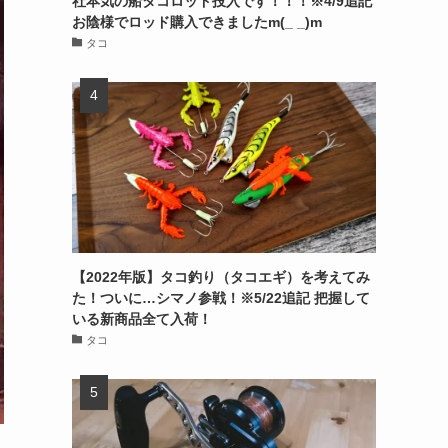
社本気の船タコロッド投入です！！！※4/9追記
お陰様でロッド購入できましたm(_ _)m
タコ
【2022年版】タコ釣り（タコエギ）を考えてみ
た！ついに…シマノ参戦！※5/22追記 把握して
いる新商品全て入荷！
タコ