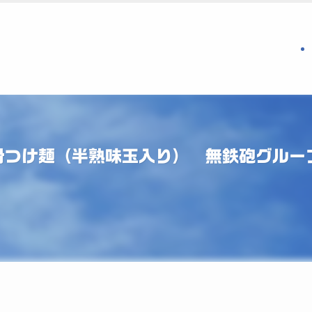
骨つけ麺（半熟味玉入り） 無鉄砲グルー