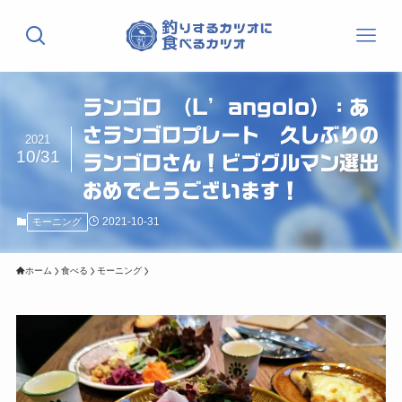
ランゴロ （L’angolo）：あ
さランゴロプレート 久しぶりの
2021
10/31
ランゴロさん！ビブグルマン選出
おめでとうございます！
2021-10-31
モーニング
ホーム
食べる
モーニング