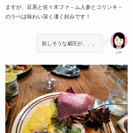
ますが、豆系と佐々木ファ－ム人参とコリンキ－
のラぺは味わい深く凄く好みです！
欲しそうな威圧が、、、
よめ