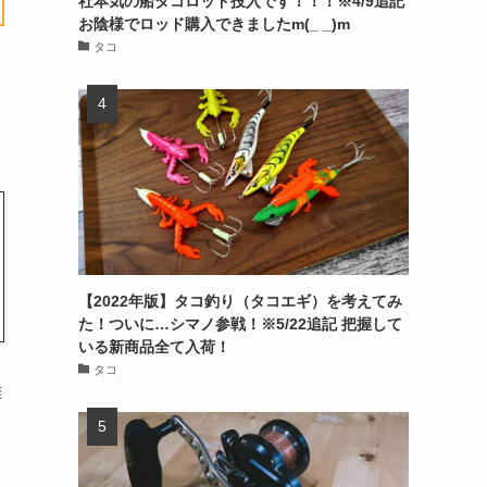
社本気の船タコロッド投入です！！！※4/9追記
お陰様でロッド購入できましたm(_ _)m
タコ
【2022年版】タコ釣り（タコエギ）を考えてみ
た！ついに…シマノ参戦！※5/22追記 把握して
いる新商品全て入荷！
タコ
離