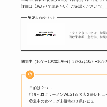
詳細は【あわせて読みたい】ご確認くださいm(_ _
JRおでかけネット
トクトクきっぷとは、特別
回数乗車券、急行券、特別
期間中（10/7〜10/20出発分）3連休は10/7〜
目的は２つ…
①食べログラーメンWEST百名店２軒レビュ
②道中の食べログ未投稿の３県レビュー