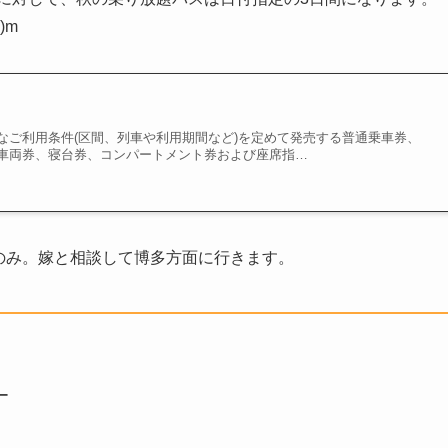
)m
なご利用条件(区間、列車や利用期間など)を定めて発売する普通乗車券、
車両券、寝台券、コンパートメント券および座席指…
10/9のみ。嫁と相談して博多方面に行きます。
ー