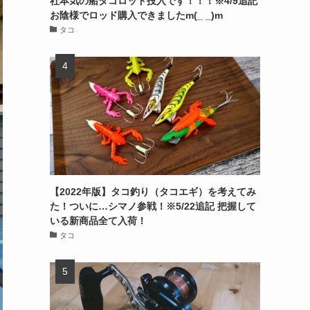
社本気の船タコロッド投入です！！！※4/9追記
お陰様でロッド購入できましたm(_ _)m
タコ
【2022年版】タコ釣り（タコエギ）を考えてみ
た！ついに…シマノ参戦！※5/22追記 把握して
いる新商品全て入荷！
タコ