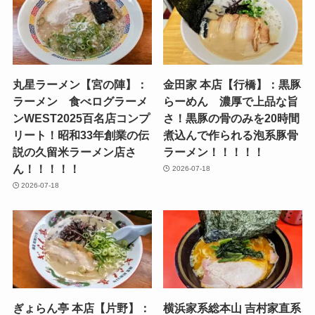
丸星ラーメン【宮の陣】：
金田家 本店【行橋】：黒豚
ラーメン 食べログラーメ
らーめん 濃厚で上品な旨
ンWEST2025百名店コンプ
さ！黒豚の骨のみを20時間
リート！昭和33年創業の伝
煮込んで作られる泡系豚骨
説の久留米ラーメン店さ
ラーメン！！！！！
ん！！！！！
2026-07-18
2026-07-18
ぎょらん亭 本店【片野】：
横浜家系総本山 吉村家直系