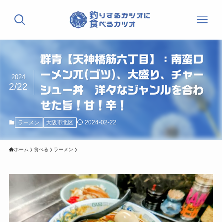
群青【天神橋筋六丁目】：南蛮ロ
ーメン兀(ゴツ)、大盛り、チャー
2024
2/22
シュー丼 洋々なジャンルを合わ
せた旨！甘！辛！
2024-02-22
ラーメン
大阪市北区
ホーム
食べる
ラーメン