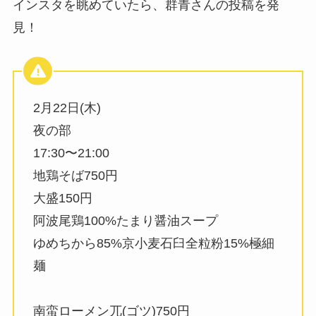
インスタを眺めていたら、群青さんの投稿を発
見！
2月22日(木)
夜の部
17:30〜21:00
地鶏そば750円
大盛150円
阿波尾鶏100%たまり醤油スープ
ゆめちから85%京小麦石臼全粒粉15%極細
麺
南蛮ローメン兀(ゴツ)750円