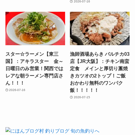
2026-07-16
スター☆ラーメン【東三
漁師酒場あらき バルチカ03
国】：アキラスター 金～
店【JR大阪】：チキン南蛮
日曜日のみ営業！関西では
定食 メインと厚切り藁焼
レアな朝ラーメン専門店さ
きカツオの2トップ！ご飯
ん！！！
おかわり無料のワンパク
飯！！！！！
2026-07-16
2026-07-15