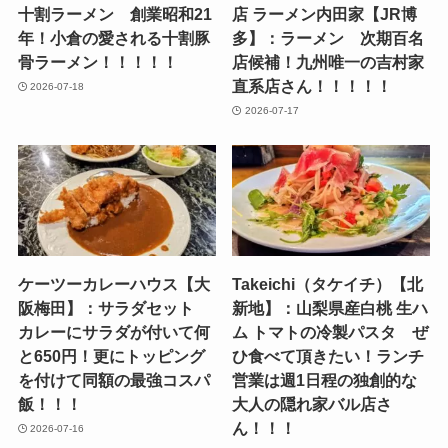
十割ラーメン 創業昭和21
店 ラーメン内田家【JR博
年！小倉の愛される十割豚
多】：ラーメン 次期百名
骨ラーメン！！！！！
店候補！九州唯一の吉村家
直系店さん！！！！！
2026-07-18
2026-07-17
ケーツーカレーハウス【大
Takeichi（タケイチ）【北
阪梅田】：サラダセット
新地】：山梨県産白桃 生ハ
カレーにサラダが付いて何
ム トマトの冷製パスタ ぜ
と650円！更にトッピング
ひ食べて頂きたい！ランチ
を付けて同額の最強コスパ
営業は週1日程の独創的な
飯！！！
大人の隠れ家バル店さ
ん！！！
2026-07-16