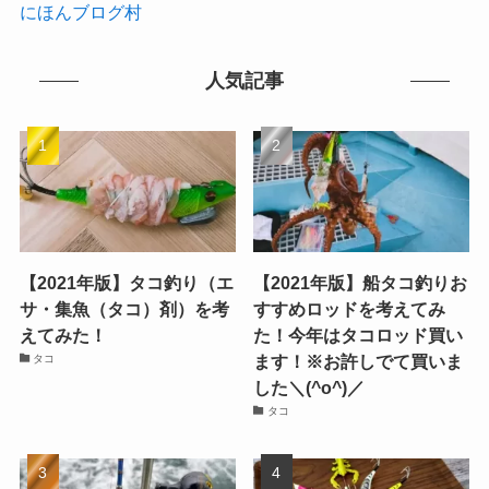
にほんブログ村
人気記事
【2021年版】タコ釣り（エ
【2021年版】船タコ釣りお
サ・集魚（タコ）剤）を考
すすめロッドを考えてみ
えてみた！
た！今年はタコロッド買い
ます！※お許しでて買いま
タコ
した＼(^o^)／
タコ