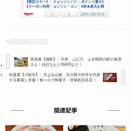
ラーメン
大阪市北区
田舎家【扇町】：天丼、ぶた汁 よき昭和の町の食堂
さん！合計なんと550円なり！
松葉屋【小松市】：月よみ山路 石川県小松市を代表
する栗蒸し羊羹！食べログ和菓子・甘味処百名店！
関連記事