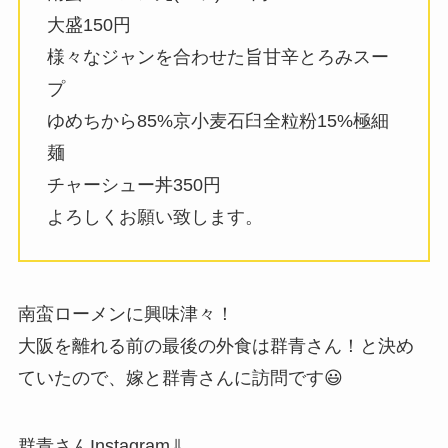
大盛150円
様々なジャンを合わせた旨甘辛とろみスー
プ
ゆめちから85%京小麦石臼全粒粉15%極細
麺
チャーシュー丼350円
よろしくお願い致します。
南蛮ローメンに興味津々！
大阪を離れる前の最後の外食は群青さん！と決め
ていたので、嫁と群青さんに訪問です😃
群青さんInstagram⇓