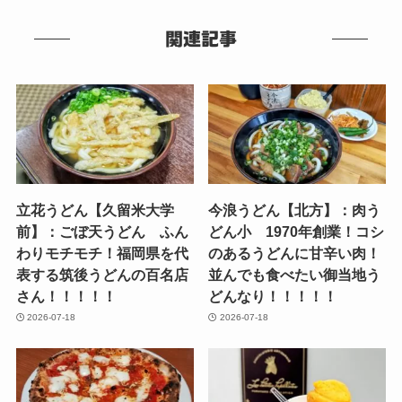
関連記事
立花うどん【久留米大学
今浪うどん【北方】：肉う
前】：ごぼ天うどん ふん
どん小 1970年創業！コシ
わりモチモチ！福岡県を代
のあるうどんに甘辛い肉！
表する筑後うどんの百名店
並んでも食べたい御当地う
さん！！！！！
どんなり！！！！！
2026-07-18
2026-07-18