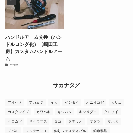
ハンドルアーム交換（ハン
ドルロング化）【嶋田工
房】カスタムハンドルアー
ム
その他
サカナタグ
アオハタ
アカムツ
イカ
イシダイ
オニオコゼ
カサゴ
カスタマイズ
カワハギ
キジハタ
キンメダイ
クロソイ
クロムツ
サクラマス
タコ
タチウオ
マダラ
マハタ
メバル
メンテナンス
釣りフェスティバル
釣魚料理