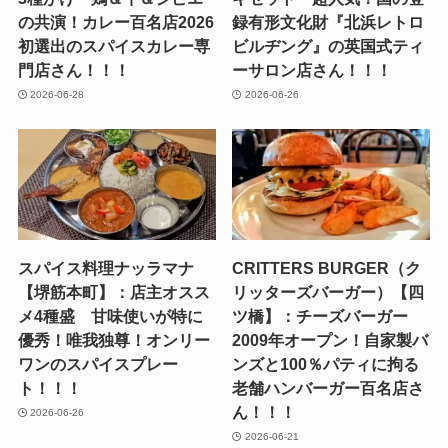
の共演！カレー百名店2026
録有形文化財『北浜レトロ
初選出のスパイスカレー専
ビルヂング』の英国式ティ
門店さん！！！
ーサロン店さん！！！
2026-06-28
2026-06-26
スパイス料理ナッラマナ
CRITTERS BURGER（ク
【堺筋本町】：店主オスス
リッターズバーガー）【四
メ4種盛 甘味使いが特に
ツ橋】：チーズバーガー
優秀！唯我独尊！オンリー
2009年オープン！自家製バ
ワンのスパイスプレー
ンズと100％パティに拘る
ト！！！
老舗ハンバーガー百名店さ
ん！！！
2026-06-26
2026-06-21