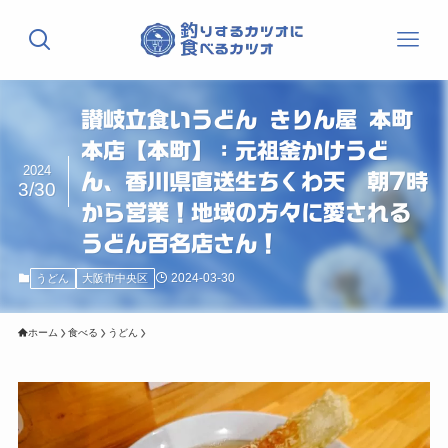
讃岐立食いうどん きりん屋 本町
本店【本町】：元祖釜かけうど
2024
ん、香川県直送生ちくわ天 朝7時
3/30
から営業！地域の方々に愛される
うどん百名店さん！
2024-03-30
うどん
大阪市中央区
ホーム
食べる
うどん