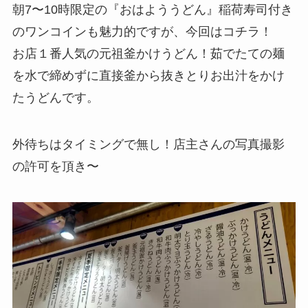
朝7〜10時限定の『おはよううどん』稲荷寿司付き
のワンコインも魅力的ですが、今回はコチラ！
お店１番人気の元祖釜かけうどん！茹でたての麺
を水で締めずに直接釜から抜きとりお出汁をかけ
たうどんです。
外待ちはタイミングで無し！店主さんの写真撮影
の許可を頂き〜