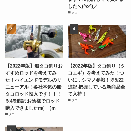
した＼(^o^)／
タコ
【2022年版】船タコ釣りお
【2022年版】タコ釣り（タ
すすめロッドを考えてみ
コエギ）を考えてみた！つ
た！ハイエンドモデルのリ
いに…シマノ参戦！※5/22
ニューアル！各社本気の船
追記 把握している新商品全
タコロッド投入です！！！
て入荷！
※4/9追記 お陰様でロッド
タコ
購入できましたm(_ _)m
タコ