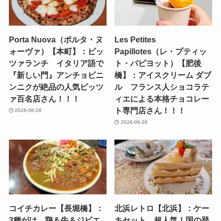
Porta Nuova（ポルタ・ヌ
Les Petites
ォーヴァ）【本町】：ピッ
Papillotes（レ・プティッ
ツァランチ イタリア語で
ト・パピヨット）【肥後
『新しい門』アンチョビニ
橋】：アイスクリーム ダブ
ンニクが絶品の人気ピッツ
ル フランス人ショコラテ
ァ百名店さん！！！
ィエによる本格チョコレー
ト専門店さん！！！
2026-06-28
2026-06-28
コイチカレー【長堀橋】：
北浜レトロ【北浜】：ケー
3種がけ 鶏＆牛＆ジビエ
キセット 超人気！国の登