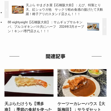
天ぷら やまざき屋【石橋阪大前】：えび、特製とり
天、紅ショウガ他 サックリ軽め食感の揚げたて天麩
羅！椅子アリのスタンド店さん！！！
88 eightyeight【石橋阪大前】：サムギョプサルキン
パ、プルコギキンパ※共にハーフ 2024年3月オープ
ン！キンパ専門店さん！！！
関連記事
天ぷらたけうち【博多
ケーツーカレーハウス【大
南】：季節の食材を使った
阪梅田】：サラダセット