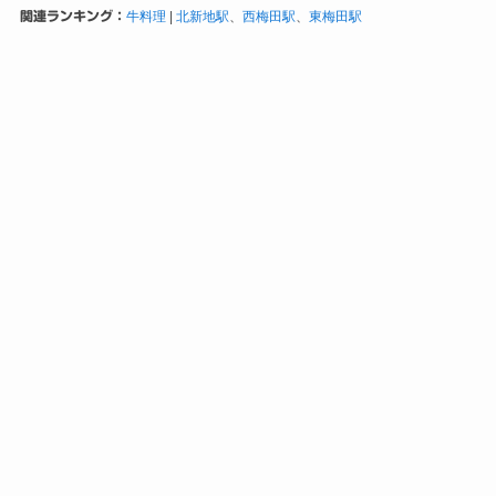
関連ランキング：
牛料理
|
北新地駅
、
西梅田駅
、
東梅田駅