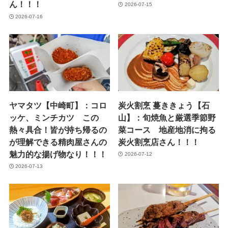
ん！！！
2026-07-15
2026-07-16
ヤマタツ【中崎町】：コロ
炭火割烹 蔓ききょう【石
ッケ、ミンチカツ この
山】：旬焼魚と厳選季節野
熱々具合！皆が持ち帰るの
菜コース 地産地消に拘る
が理解できる精肉屋さんの
炭火割烹店さん！！！
魅力的な揚げ物なり！！！
2026-07-12
2026-07-13