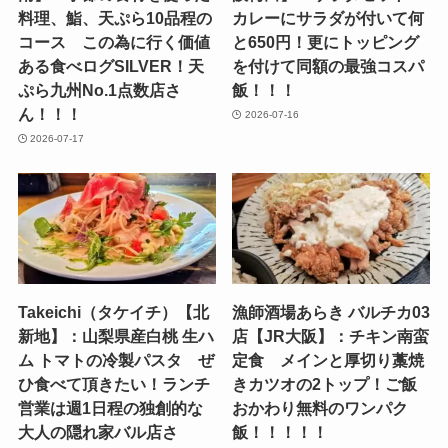
料理、鮨、天ぷら10品程の
カレーにサラダが付いて何
コース この為に行く価値
と650円！更にトッピング
ある食べログSILVER！天
を付けて同額の最強コスパ
ぷら九州No.1点数店さ
飯！！！
ん！！！
2026-07-16
2026-07-17
Takeichi（タケイチ）【北
漁師酒場あらき バルチカ03
新地】：山梨県産白桃 生ハ
店【JR大阪】：チキン南蛮
ム トマトの冷製パスタ ぜ
定食 メインと厚切り藁焼
ひ食べて頂きたい！ランチ
きカツオの2トップ！ご飯
営業は週1日程の独創的な
おかわり無料のワンパク
大人の隠れ家バル店さ
飯！！！！！