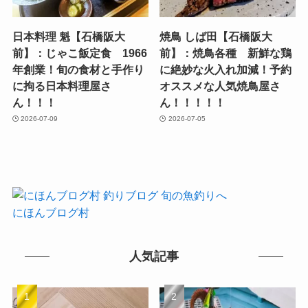
日本料理 魁【石橋阪大
焼鳥 しば田【石橋阪大
前】：じゃこ飯定食 1966
前】：焼鳥各種 新鮮な鶏
年創業！旬の食材と手作り
に絶妙な火入れ加減！予約
に拘る日本料理屋さ
オススメな人気焼鳥屋さ
ん！！！
ん！！！！！
2026-07-09
2026-07-05
にほんブログ村
人気記事