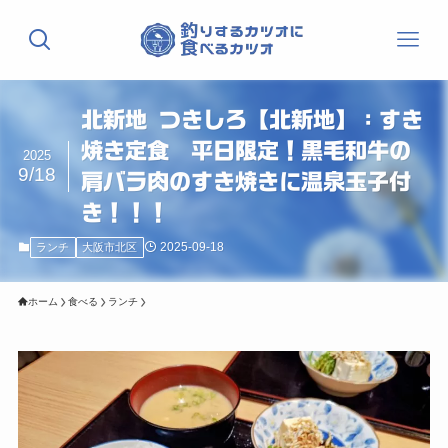
北新地 つきしろ【北新地】：すき
焼き定食 平日限定！黒毛和牛の
2025
9/18
肩バラ肉のすき焼きに温泉玉子付
き！！！
2025-09-18
ランチ
大阪市北区
ホーム
食べる
ランチ