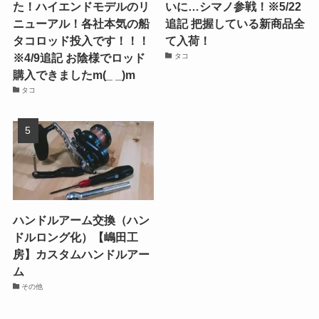
た！ハイエンドモデルのリ
いに…シマノ参戦！※5/22
ニューアル！各社本気の船
追記 把握している新商品全
タコロッド投入です！！！
て入荷！
※4/9追記 お陰様でロッド
タコ
購入できましたm(_ _)m
タコ
ハンドルアーム交換（ハン
ドルロング化）【嶋田工
房】カスタムハンドルアー
ム
その他