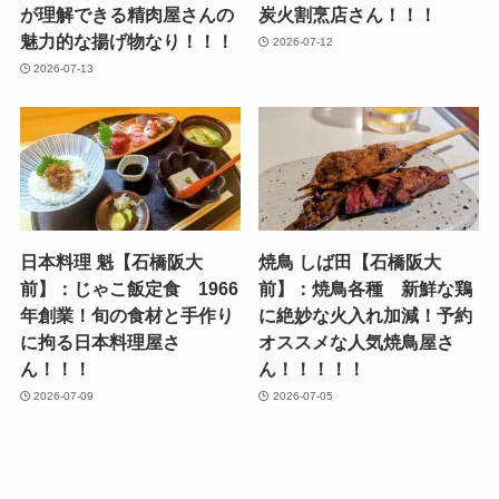
が理解できる精肉屋さんの
炭火割烹店さん！！！
魅力的な揚げ物なり！！！
2026-07-12
2026-07-13
日本料理 魁【石橋阪大
焼鳥 しば田【石橋阪大
前】：じゃこ飯定食 1966
前】：焼鳥各種 新鮮な鶏
年創業！旬の食材と手作り
に絶妙な火入れ加減！予約
に拘る日本料理屋さ
オススメな人気焼鳥屋さ
ん！！！
ん！！！！！
2026-07-09
2026-07-05