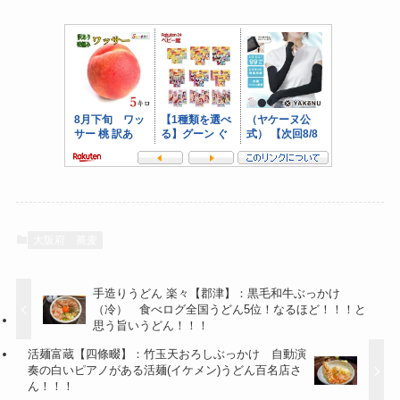
大阪府
蕎麦
手造りうどん 楽々【郡津】：黒毛和牛ぶっかけ
（冷） 食べログ全国うどん5位！なるほど！！！と
思う旨いうどん！！！
活麺富蔵【四條畷】：竹玉天おろしぶっかけ 自動演
奏の白いピアノがある活麺(イケメン)うどん百名店さ
ん！！！