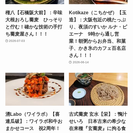
権八【石橋阪大前】：辛味
Kotikaze（こちかぜ）【玉
大根おろし蕎麦 ひっそり
造】：大阪包近の桃たっぷ
と佇む！確かな技術の手打
り、夜須のすいか ルナ・ピ
ち蕎麦屋さん！！！
エーナ 9時から通し営
業！朝粥からお弁当、和菓
2026-07-03
子、かき氷のカフェ百名店
さん！！！
2026-06-14
湧Labo（ワイラボ）【喜
古式蕎麦 玄水【栄】：鴨汁
連瓜破】：ワイラボ和牛お
せいろ 日本古来の希少な
まかせコース 祝2周年！
在来種『玄蕎麦』に拘る食