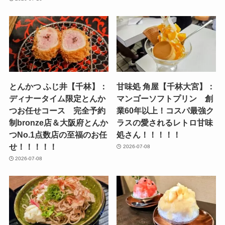
とんかつ ふじ井【千林】：
甘味処 角屋【千林大宮】：
ディナータイム限定とんか
マンゴーソフトプリン 創
つお任せコース 完全予約
業60年以上！コスパ最強ク
制bronze店＆大阪府とんか
ラスの愛されるレトロ甘味
つNo.1点数店の至福のお任
処さん！！！！！
せ！！！！！
2026-07-08
2026-07-08