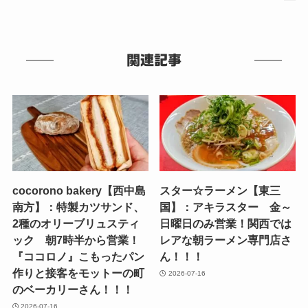
関連記事
cocorono bakery【西中島
スター☆ラーメン【東三
南方】：特製カツサンド、
国】：アキラスター 金～
2種のオリーブリュスティ
日曜日のみ営業！関西では
ック 朝7時半から営業！
レアな朝ラーメン専門店さ
『ココロノ』こもったパン
ん！！！
作りと接客をモットーの町
2026-07-16
のベーカリーさん！！！
2026-07-16