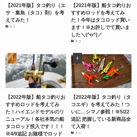
【2021年版】タコ釣り（エ
【2021年版】船タコ釣りお
サ・集魚（タコ）剤）を考
すすめロッドを考えてみ
えてみた！
た！今年はタコロッド買い
ます！※お許しでて買いま
タコ
した＼(^o^)／
タコ
【2022年版】船タコ釣りお
【2022年版】タコ釣り（タ
すすめロッドを考えてみ
コエギ）を考えてみた！つ
た！ハイエンドモデルのリ
いに…シマノ参戦！※5/22
ニューアル！各社本気の船
追記 把握している新商品全
タコロッド投入です！！！
て入荷！
※4/9追記 お陰様でロッド
タコ