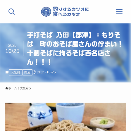
手打そば 乃田【郡津】：もりそ
ば 町のおそば屋さんの佇まい！
2025
10/25
十割そばに拘るそば百名店さ
ん！！！
2025-10-25
大阪府
蕎麦
ホーム
大阪府